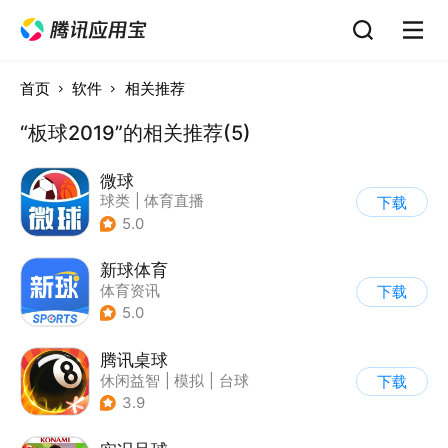
首页
软件
相关推荐
“板球2019”的相关推荐(5)
微球
球类
|
体育直播
下载
|
体育资讯
5.0
新球体育
体育资讯
下载
5.0
腾讯桌球
休闲益智
|
模拟
|
台球
下载
|
卡通
3.9