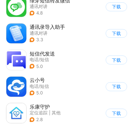
绿芽短信转发微信
通讯对讲
下载
4.8
通讯录导入助手
通讯对讲
下载
3.3
短信代发送
电话/短信
下载
5.0
云小号
电话/短信
下载
5.0
乐康守护
定位追踪
|
其他
下载
|
电话/短信
2.8