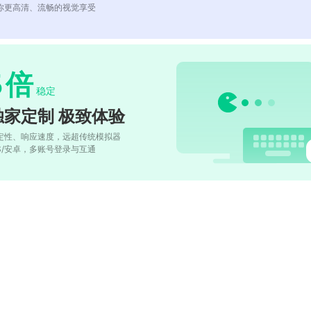
你更高清、流畅的视觉享受
5
倍
稳定
独家定制 极致体验
定性、响应速度，远超传统模拟器
OS/安卓，多账号登录与互通