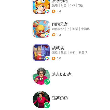
放学别跑
策略
|
射击
|
5v5
|
Q版
3.4
闹闹天宫
动作冒险
|
io
|
神话
|
中国风
3.3
战就战
策略
|
建造
|
奇幻
|
欧美风
4.0
逃离奶奶家
逃离奶奶