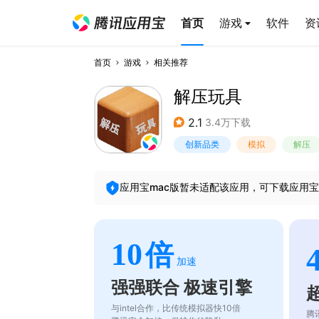
首页
游戏
软件
资
首页
游戏
相关推荐
解压玩具
2.1
3.4万下载
创新品类
模拟
解压
应用宝mac版暂未适配该应用，可下载应用宝
10
倍
加速
强强联合 极速引擎
与intel合作，比传统模拟器快10倍
腾