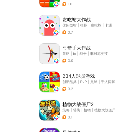
1.0
贪吃蛇大作战
休闲益智
|
模拟
|
贪吃蛇
|
卡通
3.7
弓箭手大作战
策略
|
io
|
战争
|
非对称竞技
3.0
234人球员游戏
创新品类
|
PvP
|
足球
|
千人同屏
3.2
植物大战僵尸2
策略
|
塔防
|
植物
|
植物大战僵尸
3.1