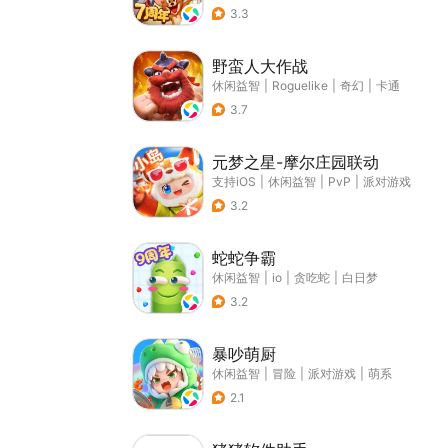
3.3
野蛮人大作战
休闲益智
|
Roguelike
|
奇幻
|
卡通
3.7
元梦之星-摩尔庄园联动
支持iOS
|
休闲益智
|
PvP
|
派对游戏
3.2
蛇蛇争霸
休闲益智
|
io
|
贪吃蛇
|
白日梦
3.2
暴吵萌厨
休闲益智
|
冒险
|
派对游戏
|
萌系
2.1