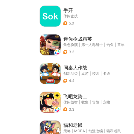
手开
休闲竞技
5.0
迷你枪战精英
角色扮演
|
第一人称射击
|
钓鱼
|
童年
3.3
同桌大作战
创新品类
|
桌游
|
校园
|
卡通
4.4
飞吧龙骑士
休闲益智
|
收集
|
冒险
|
宠物
3.3
猫和老鼠
策略
|
MOBA
|
动漫改编
|
猫和老鼠