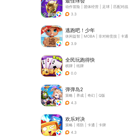
最佳球会
动作冒险
|
团体经营
|
足球
|
匹配对战
3.3
逃跑吧！少年
休闲益智
|
MOBA
|
非对称竞技
|
卡通
3.9
全民玩跑得快
棋牌
|
纸牌
0.0
弹弹岛2
策略
|
养成
|
奇幻
|
Q版
4.3
欢乐对决
策略
|
塔防
|
卡通
|
卡牌
4.3