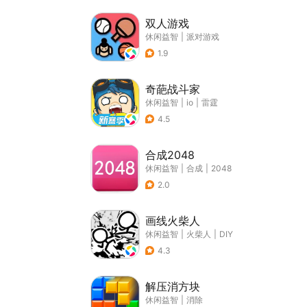
双人游戏
休闲益智
|
派对游戏
1.9
奇葩战斗家
休闲益智
|
io
|
雷霆
4.5
合成2048
休闲益智
|
合成
|
2048
2.0
画线火柴人
休闲益智
|
火柴人
|
DIY
4.3
解压消方块
休闲益智
|
消除