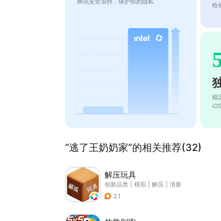
腾讯安全加持，保护你的隐私
给
稳
i
“逃了王奶奶家”的相关推荐(32)
解压玩具
创新品类
|
模拟
|
解压
|
清新
2.1