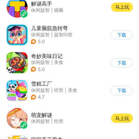
解谜高手
马上玩
休闲益智
|
烧脑
儿童脑筋急转弯
休闲益智
|
益智问答
下载
|
儿童游戏
5.0
奇妙美味日记
休闲益智
|
美食
下载
|
宝宝巴士
|
学习教育
5.0
雪糕工厂
休闲益智
|
经营
|
美食
下载
|
宝宝巴士
4.7
萌宠解谜
马上玩
休闲益智
|
经营