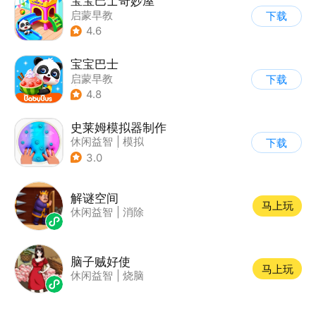
宝宝巴士奇妙屋
启蒙早教
下载
|
儿童益智游戏
4.6
|
数学数独
|
Q版
宝宝巴士
启蒙早教
下载
|
儿童益智游戏
4.8
史莱姆模拟器制作
休闲益智
|
模拟
下载
|
史莱姆
|
卡通
3.0
解谜空间
马上玩
休闲益智
|
消除
脑子贼好使
马上玩
休闲益智
|
烧脑