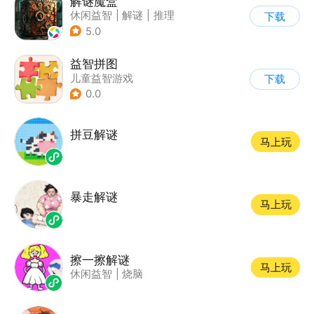
解谜魔盒
休闲益智
|
解谜
|
推理
下载
|
烧脑
5.0
益智拼图
儿童益智游戏
下载
|
拼图魔方
0.0
拼豆解谜
马上玩
暴走解谜
马上玩
擦一擦解谜
马上玩
休闲益智
|
烧脑