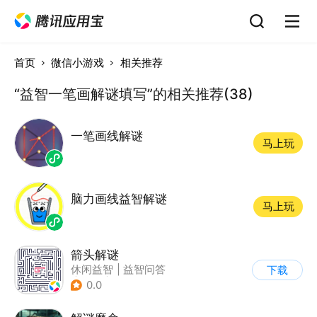
首页
微信小游戏
相关推荐
“益智一笔画解谜填写”的相关推荐(38)
一笔画线解谜
马上玩
脑力画线益智解谜
马上玩
箭头解谜
休闲益智
|
益智问答
下载
|
烧脑
|
清新
0.0