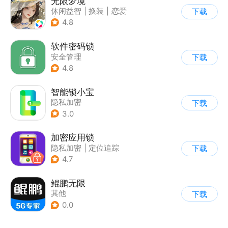
无限梦境
休闲益智
|
换装
|
恋爱
下载
|
乙女
4.8
软件密码锁
安全管理
下载
4.8
智能锁小宝
隐私加密
下载
3.0
加密应用锁
隐私加密
|
定位追踪
下载
4.7
鲲鹏无限
其他
下载
0.0