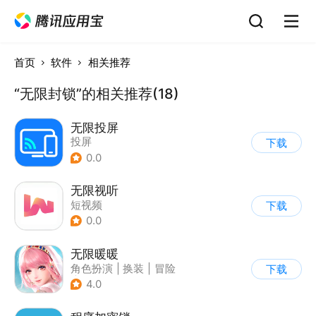
首页
软件
相关推荐
“无限封锁”的相关推荐(18)
无限投屏
投屏
下载
0.0
无限视听
短视频
下载
0.0
无限暖暖
角色扮演
|
换装
|
冒险
下载
|
开放世界
4.0