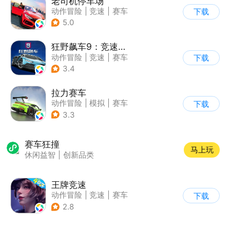
老司机停车场
动作冒险
|
竞速
|
赛车
下载
|
写实
5.0
狂野飙车9：竞速传奇
动作冒险
|
竞速
|
赛车
下载
|
狂野飙车
3.4
拉力赛车
动作冒险
|
模拟
|
赛车
下载
|
漂移
3.3
赛车狂撞
马上玩
休闲益智
|
创新品类
王牌竞速
动作冒险
|
竞速
|
赛车
下载
|
漂移
2.8