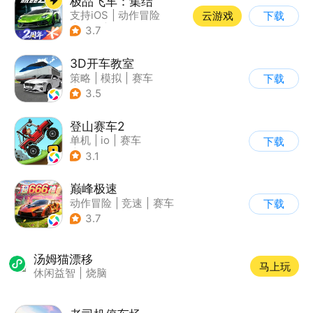
极品飞车：集结
支持iOS
|
动作冒险
云游戏
下载
|
竞速
|
赛车
3.7
3D开车教室
策略
|
模拟
|
赛车
下载
|
写实
3.5
登山赛车2
单机
|
io
|
赛车
下载
|
欧美风
3.1
巅峰极速
动作冒险
|
竞速
|
赛车
下载
|
漂移
3.7
汤姆猫漂移
马上玩
休闲益智
|
烧脑