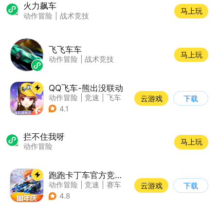
火力飙车
马上玩
动作冒险
|
战术竞技
飞飞车车
马上玩
动作冒险
|
战术竞技
QQ飞车-熊出没联动
动作冒险
|
竞速
|
飞车
云游戏
下载
|
漂移
4.1
拦不住我呀
马上玩
动作冒险
跑跑卡丁车官方竞速版
动作冒险
|
竞速
|
赛车
云游戏
下载
|
跑跑卡丁车
4.8