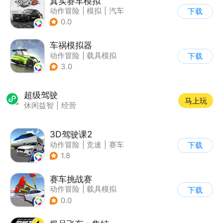
真实赛车模拟
动作冒险
|
模拟
|
汽车
下载
|
漂移
0.0
车祸模拟器
动作冒险
|
载具模拟
下载
|
汽车
|
写实
3.0
超级驾驶
马上玩
休闲益智
|
经营
3D驾驶课2
动作冒险
|
竞速
|
赛车
下载
|
写实
1.8
赛车挑战赛
动作冒险
|
载具模拟
下载
|
汽车
|
写实
0.0