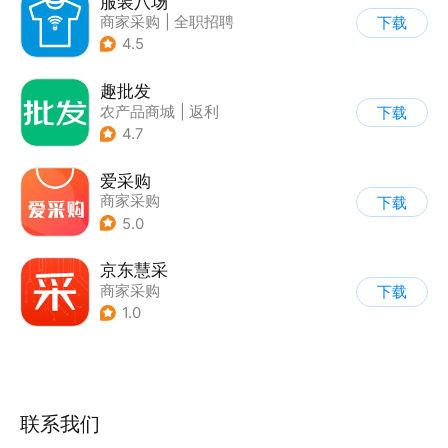
服装八场
商家采购
|
全职招聘
下载
4.5
趣批发
农产品商城
|
返利
下载
|
商家采购
4.7
爱采购
商家采购
下载
5.0
京东慧采
商家采购
下载
1.0
联系我们