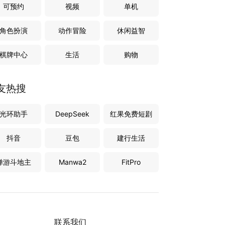
可预约
视频
单机
角色扮演
动作冒险
休闲益智
棋牌中心
生活
购物
友热搜
光环助手
DeepSeek
红果免费短剧
抖音
豆包
建行生活
禅游斗地主
Manwa2
FitPro
联系我们