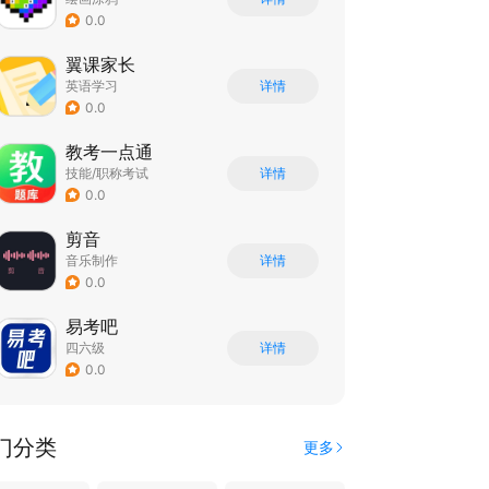
0.0
翼课家长
英语学习
详情
0.0
教考一点通
技能/职称考试
详情
0.0
剪音
音乐制作
详情
0.0
易考吧
四六级
详情
0.0
门分类
更多