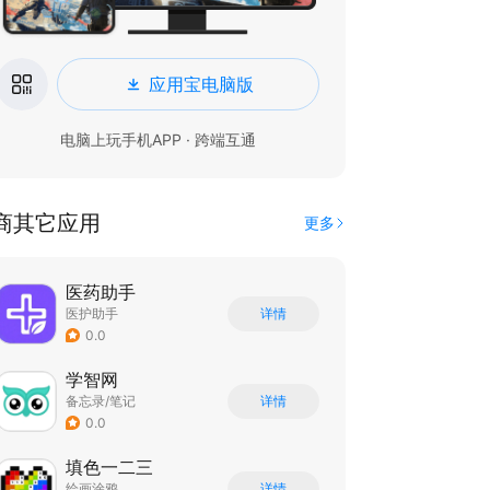
应用宝电脑版
电脑上玩手机APP · 跨端互通
商其它应用
更多
医药助手
医护助手
详情
0.0
学智网
备忘录/笔记
详情
0.0
填色一二三
绘画涂鸦
详情