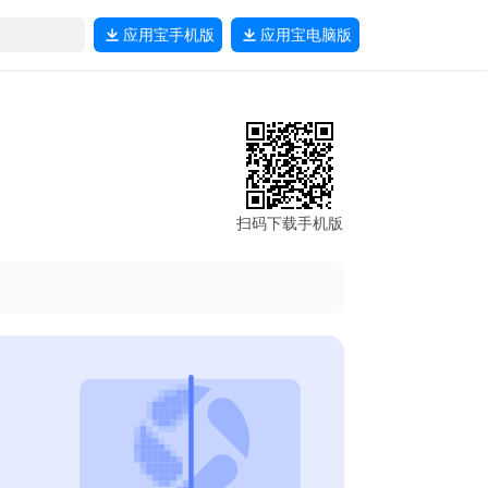
应用宝
手机版
应用宝
电脑版
扫码下载手机版