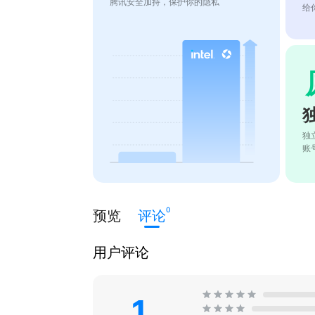
腾讯安全加持，保护你的隐私
给
独
账
0
预览
评论
用户评论
1