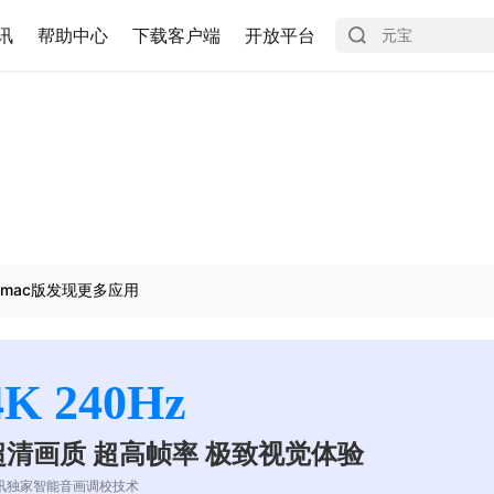
讯
帮助中心
下载客户端
开放平台
mac版发现更多应用
4K 240Hz
超清画质 超高帧率 极致视觉体验
讯独家智能音画调校技术