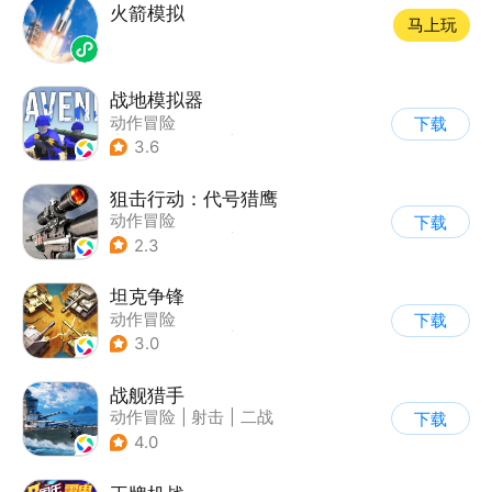
火箭模拟
马上玩
战地模拟器
动作冒险
下载
|
第一人称射击
|
枪战
3.6
狙击行动：代号猎鹰
动作冒险
下载
|
第一人称射击
|
枪战
2.3
|
写实
坦克争锋
动作冒险
下载
|
第三人称射击
|
二战
3.0
|
战术竞技
战舰猎手
动作冒险
|
射击
|
二战
下载
|
战术竞技
4.0