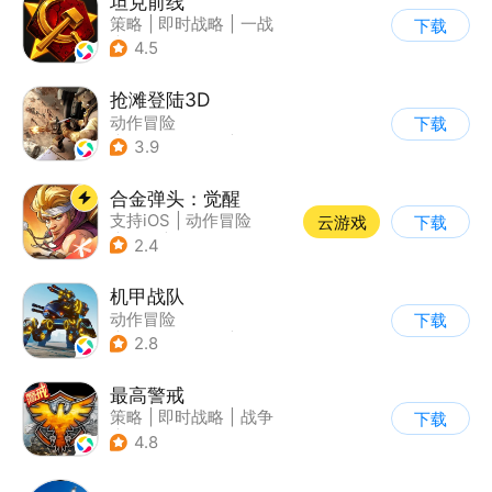
坦克前线
策略
|
即时战略
|
一战
下载
|
战术竞技
4.5
抢滩登陆3D
动作冒险
下载
|
第一人称射击
|
枪战
3.9
|
抢滩登陆
合金弹头：觉醒
支持iOS
|
动作冒险
云游戏
下载
|
射击
|
街机
2.4
机甲战队
动作冒险
下载
|
第三人称射击
|
枪战
2.8
|
匹配对战
最高警戒
策略
|
即时战略
|
战争
下载
|
红警
4.8