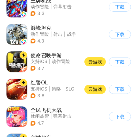
王牌机战
动作冒险
|
弹幕射击
下载
|
空战
|
雷电战机
3.3
巅峰坦克
动作冒险
|
射击
|
战争
下载
|
战术竞技
4.3
使命召唤手游
支持iOS
|
动作冒险
云游戏
下载
|
第一人称射击
|
军事
3.7
红警OL
支持iOS
|
策略
|
SLG
云游戏
下载
|
二战
3.8
全民飞机大战
休闲益智
|
弹幕射击
下载
|
飞机
|
卡通
4.7