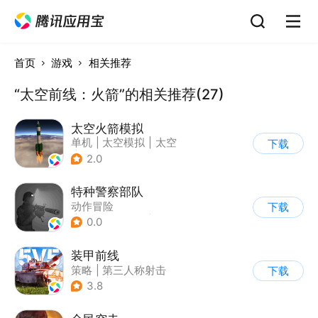
首页
游戏
相关推荐
“太空前线：火箭”的相关推荐(27)
太空火箭模拟
单机
|
太空模拟
|
太空
下载
|
写实
2.0
特种警察部队
动作冒险
下载
|
第一人称射击
|
枪战
0.0
|
写实
装甲前线
策略
|
第三人称射击
下载
|
坦克
|
战术竞技
3.8