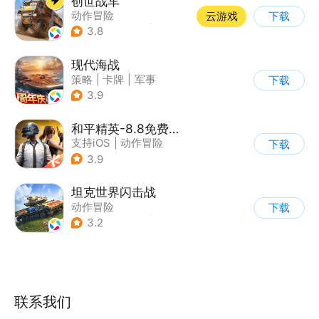
创世战车
动作冒险
云游戏
下载
|
第三人称射击
|
坦克
3.8
|
战术竞技
现代海战
策略
|
卡牌
|
军事
下载
|
战术竞技
3.9
和平精英-8.8免费领20连抽
支持iOS
|
动作冒险
下载
|
PvP
|
枪战
3.9
坦克世界闪击战
动作冒险
下载
|
第三人称射击
|
二战
3.2
|
战术竞技
联系我们