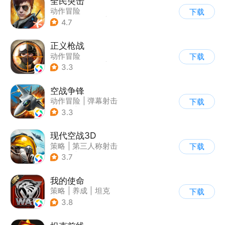
全民突击
动作冒险
下载
|
第三人称射击
|
枪战
4.7
|
战术竞技
正义枪战
动作冒险
下载
|
第一人称射击
|
枪战
3.3
|
战术竞技
空战争锋
动作冒险
|
弹幕射击
下载
|
空战
|
写实
3.3
现代空战3D
策略
|
第三人称射击
下载
|
军事
|
战术竞技
3.7
我的使命
策略
|
养成
|
坦克
下载
|
紧急救援
3.8