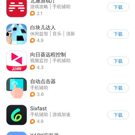
北通游戏厅
游戏攻略
|
手机辅助
下载
2.1
白块儿达人
休闲益智
|
音乐
|
清新
下载
|
多比特
4.9
向日葵远程控制
视频监控
|
手机辅助
下载
4.3
自动点击器
手机辅助
下载
3.6
Sixfast
手机辅助
|
游戏加速
下载
4.9