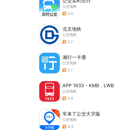
公交实时出行
公交地铁
0.0
北京地铁
公交地铁
2.7
湘行一卡通
公交地铁
2.7
APP 1933 - KMB．LWB
公交地铁
3.6
车来了公交大字版
公交地铁
4.3