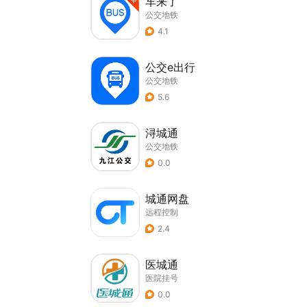
车来了
公交地铁
4.1
公交e出行
公交地铁
5.6
浔城通
公交地铁
0.0
城通网盘
远程控制
2.4
医城通
医院挂号
0.0