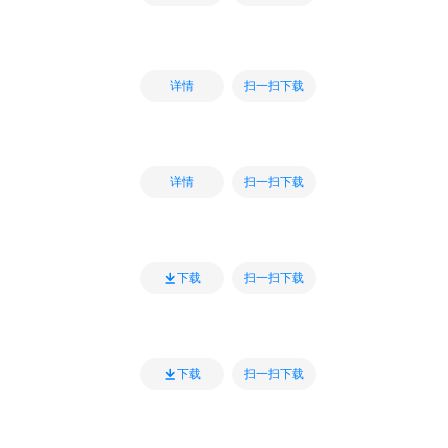
扫一扫下载
详情
扫一扫下载
详情
扫一扫下载
下载
扫一扫下载
下载