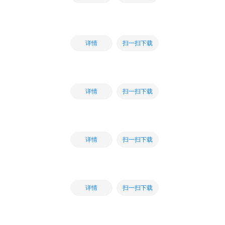
扫一扫下载
详情
扫一扫下载
详情
扫一扫下载
详情
扫一扫下载
详情