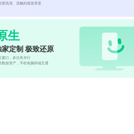
你更高清、流畅的视觉享受
原生
独家定制 极致还原
立窗口，多任务并行
号数据资产，手机电脑跨端互通