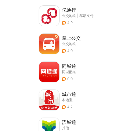
亿通行
公交地铁
|
移动支付
4.9
掌上公交
公交地铁
4.0
同城通
同城配送
0.0
城市通
本地宝
4.2
滨城通
其他