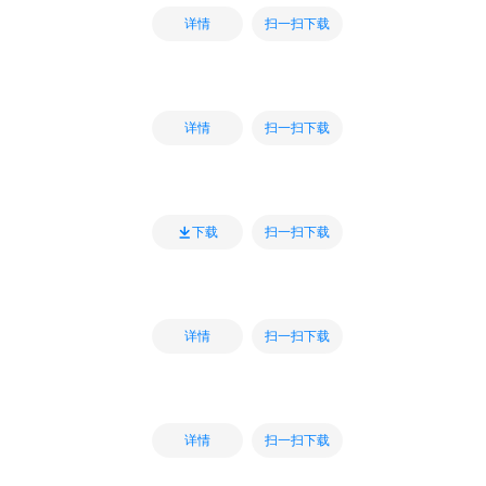
扫一扫下载
详情
扫一扫下载
详情
扫一扫下载
下载
扫一扫下载
详情
扫一扫下载
详情