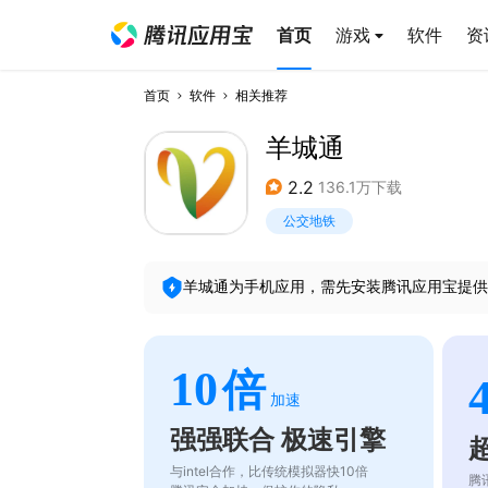
首页
游戏
软件
资
首页
软件
相关推荐
羊城通
2.2
136.1万下载
公交地铁
羊城通
为手机应用，需先安装腾讯应用宝提供
10
倍
加速
强强联合 极速引擎
与intel合作，比传统模拟器快10倍
腾