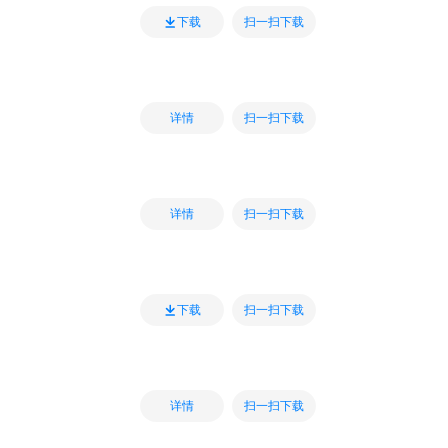
扫一扫下载
下载
扫一扫下载
详情
扫一扫下载
详情
扫一扫下载
下载
扫一扫下载
详情