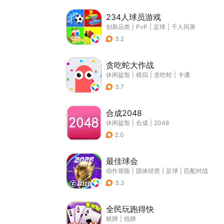
234人球员游戏
创新品类
|
PvP
|
足球
|
千人同屏
3.2
贪吃蛇大作战
休闲益智
|
模拟
|
贪吃蛇
|
卡通
3.7
合成2048
休闲益智
|
合成
|
2048
2.0
最佳球会
动作冒险
|
团体经营
|
足球
|
匹配对战
3.3
全民玩跑得快
棋牌
|
纸牌