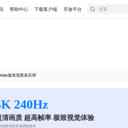
讯
帮助中心
下载客户端
开放平台
mac版发现更多应用
4K 240Hz
超清画质 超高帧率 极致视觉体验
讯独家智能音画调校技术