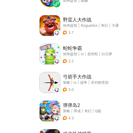
休闲益智
|
烧脑
野蛮人大作战
休闲益智
|
Roguelike
|
奇幻
|
卡通
3.7
蛇蛇争霸
休闲益智
|
io
|
贪吃蛇
|
白日梦
3.2
弓箭手大作战
策略
|
io
|
战争
|
非对称竞技
3.0
弹弹岛2
策略
|
养成
|
奇幻
|
Q版
4.3