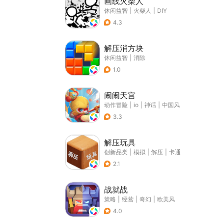
画线火柴人
休闲益智
|
火柴人
|
DIY
4.3
解压消方块
休闲益智
|
消除
1.0
闹闹天宫
动作冒险
|
io
|
神话
|
中国风
3.3
解压玩具
创新品类
|
模拟
|
解压
|
卡通
2.1
战就战
策略
|
经营
|
奇幻
|
欧美风
4.0