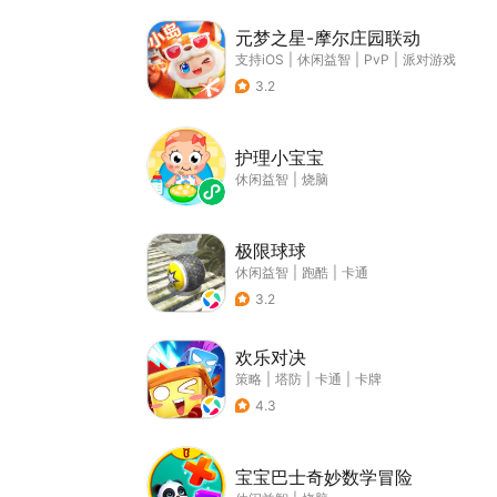
元梦之星-摩尔庄园联动
支持iOS
|
休闲益智
|
PvP
|
派对游戏
3.2
护理小宝宝
休闲益智
|
烧脑
极限球球
休闲益智
|
跑酷
|
卡通
3.2
欢乐对决
策略
|
塔防
|
卡通
|
卡牌
4.3
宝宝巴士奇妙数学冒险