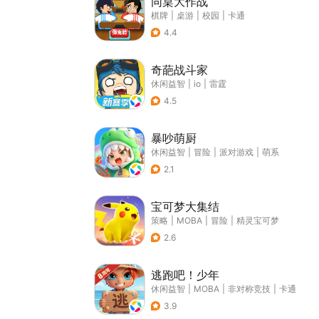
同桌大作战
棋牌
|
桌游
|
校园
|
卡通
4.4
奇葩战斗家
休闲益智
|
io
|
雷霆
4.5
暴吵萌厨
休闲益智
|
冒险
|
派对游戏
|
萌系
2.1
宝可梦大集结
策略
|
MOBA
|
冒险
|
精灵宝可梦
2.6
逃跑吧！少年
休闲益智
|
MOBA
|
非对称竞技
|
卡通
3.9