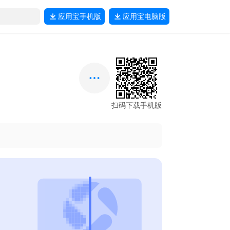
应用宝
手机版
应用宝
电脑版
扫码下载手机版