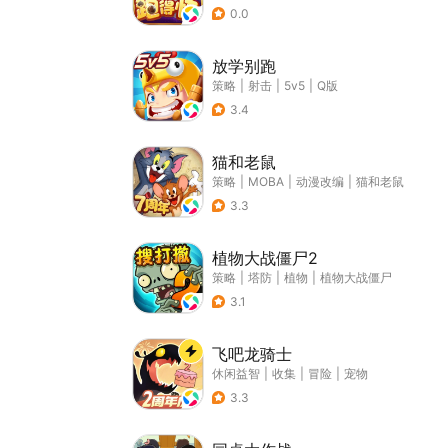
0.0
放学别跑
策略
|
射击
|
5v5
|
Q版
3.4
猫和老鼠
策略
|
MOBA
|
动漫改编
|
猫和老鼠
3.3
植物大战僵尸2
策略
|
塔防
|
植物
|
植物大战僵尸
3.1
飞吧龙骑士
休闲益智
|
收集
|
冒险
|
宠物
3.3