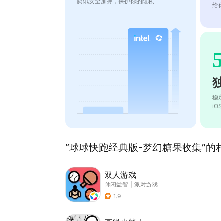
腾讯安全加持，保护你的隐私
给
稳
i
“球球快跑经典版-梦幻糖果收集”的相
双人游戏
休闲益智
|
派对游戏
1.9