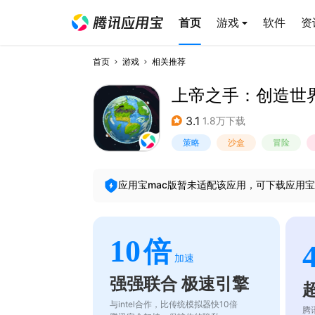
首页
游戏
软件
资
首页
游戏
相关推荐
上帝之手：创造世
3.1
1.8万下载
策略
沙盒
冒险
应用宝mac版暂未适配该应用，可下载应用宝
10
倍
加速
强强联合 极速引擎
与intel合作，比传统模拟器快10倍
腾