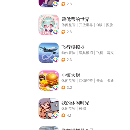
2.8
碧优蒂的世界
休闲益智
|
开放世界
|
Q版
|
捏脸
2.8
飞行模拟器
动作冒险
|
载具模拟
|
飞机
|
写实
2.3
小镇大厨
休闲益智
|
店铺经营
|
美食
|
卡通
3.2
我的休闲时光
休闲益智
|
模拟
4.1