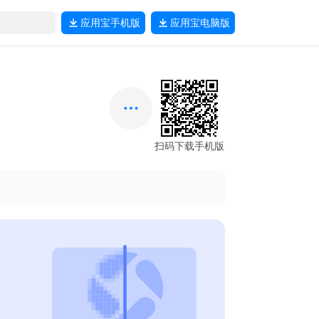
应用宝
手机版
应用宝
电脑版
扫码下载手机版