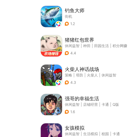
钓鱼大师
街机
1.2
猪猪红包世界
休闲益智
|
种田
|
田园生活
|
积分网赚
4.4
火柴人神话战场
策略
|
塔防
|
火柴人
|
休闲益智
4.3
强哥的幸福生活
休闲益智
|
店铺经营
|
卡通
|
Q版
1.6
女孩模拟
休闲益智
|
生活模拟
|
校园
|
卡通