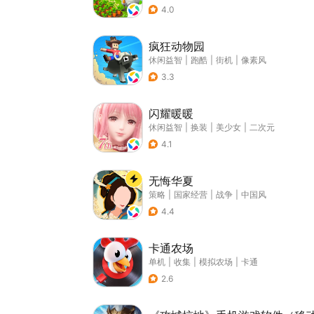
4.0
疯狂动物园
休闲益智
|
跑酷
|
街机
|
像素风
3.3
闪耀暖暖
休闲益智
|
换装
|
美少女
|
二次元
4.1
无悔华夏
策略
|
国家经营
|
战争
|
中国风
4.4
卡通农场
单机
|
收集
|
模拟农场
|
卡通
2.6