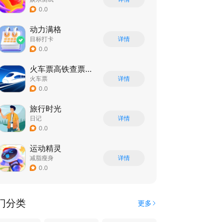
0.0
动力满格
目标打卡
详情
0.0
火车票高铁查票管家
火车票
详情
0.0
旅行时光
日记
详情
0.0
运动精灵
减脂瘦身
详情
0.0
门分类
更多