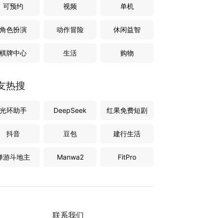
可预约
视频
单机
角色扮演
动作冒险
休闲益智
棋牌中心
生活
购物
友热搜
光环助手
DeepSeek
红果免费短剧
抖音
豆包
建行生活
禅游斗地主
Manwa2
FitPro
联系我们