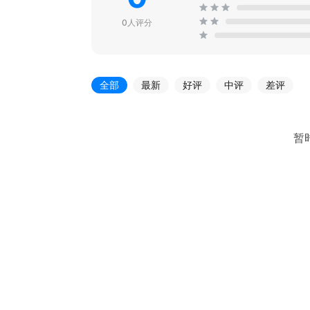
0人评分
全部
最新
好评
中评
差评