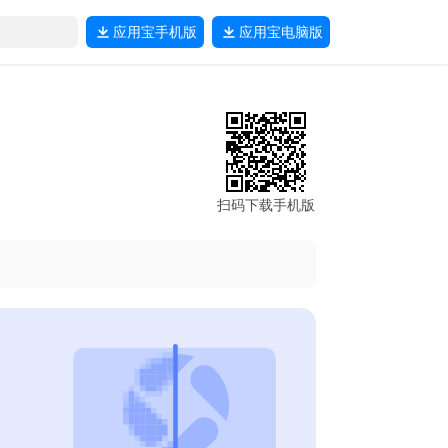
应用宝
手机版
应用宝
电脑版
扫码下载手机版