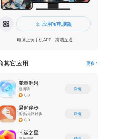
应用宝电脑版
电脑上玩手机APP · 跨端互通
商其它应用
更多
能量源泉
轻阅读
详情
0.0
晨起伴步
跑步/走路计步
详情
0.0
幸运之星
娱乐测试
详情