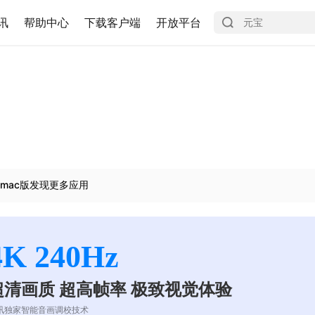
讯
帮助中心
下载客户端
开放平台
mac版发现更多应用
4K 240Hz
超清画质 超高帧率 极致视觉体验
讯独家智能音画调校技术