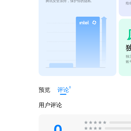
腾讯安全加持，保护你的隐私
给
独
账
0
预览
评论
用户评论
0