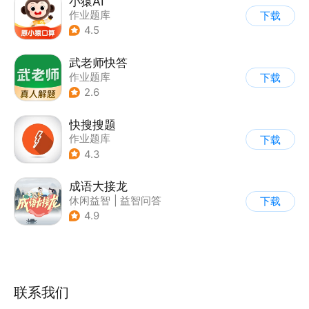
小猿AI
作业题库
下载
4.5
武老师快答
作业题库
下载
2.6
快搜搜题
作业题库
下载
4.3
成语大接龙
休闲益智
|
益智问答
下载
|
成语
4.9
联系我们