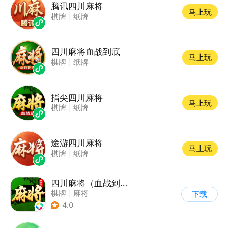
腾讯四川麻将
马上玩
棋牌
|
纸牌
四川麻将血战到底
马上玩
棋牌
|
纸牌
指尖四川麻将
马上玩
棋牌
|
纸牌
途游四川麻将
马上玩
棋牌
|
纸牌
四川麻将（血战到底）
棋牌
|
麻将
下载
4.0