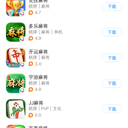
竞技麻将
棋牌
|
麻将
下载
4.7
多乐麻将
棋牌
|
麻将
|
单机
下载
4.9
开运麻将
棋牌
|
麻将
下载
3.0
宇游麻将
棋牌
|
麻将
下载
4.9
JJ麻将
棋牌
|
PvP
|
文化
下载
|
中国风
0.0