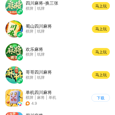
四川麻将-换三张
马上玩
棋牌
|
纸牌
蜀山四川麻将
马上玩
棋牌
|
纸牌
欢乐麻将
马上玩
棋牌
|
纸牌
哥哥四川麻将
马上玩
棋牌
|
纸牌
单机四川麻将
棋牌
|
麻将
|
单机
下载
4.9