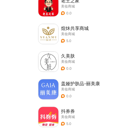
老王之家
美妆商城
0.0
煊炑共享商城
美妆商城
5.0
久美肤
美妆商城
0.0
盖娅护肤品-丽美康
美妆商城
0.0
抖券券
美妆商城
5.0