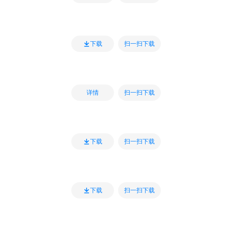
扫一扫下载
下载
扫一扫下载
详情
扫一扫下载
下载
扫一扫下载
下载