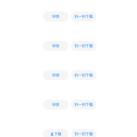
扫一扫下载
详情
扫一扫下载
详情
扫一扫下载
详情
扫一扫下载
详情
扫一扫下载
下载