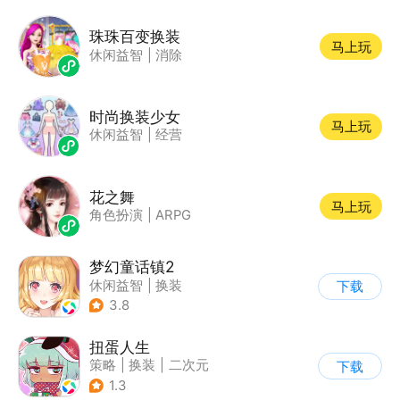
珠珠百变换装
马上玩
休闲益智
|
消除
时尚换装少女
马上玩
休闲益智
|
经营
花之舞
马上玩
角色扮演
|
ARPG
梦幻童话镇2
休闲益智
|
换装
下载
|
女性向
|
二次元
3.8
扭蛋人生
策略
|
换装
|
二次元
下载
|
休闲益智
1.3