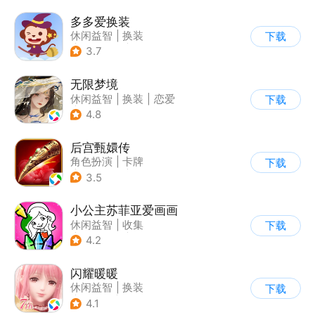
多多爱换装
休闲益智
|
换装
下载
|
儿童游戏
|
卡通
3.7
无限梦境
休闲益智
|
换装
|
恋爱
下载
|
乙女
4.8
后宫甄嬛传
角色扮演
|
卡牌
下载
|
架空历史
|
甄嬛传
3.5
小公主苏菲亚爱画画
休闲益智
|
收集
下载
|
儿童游戏
|
动漫
4.2
闪耀暖暖
休闲益智
|
换装
下载
|
女性向
|
二次元
4.1