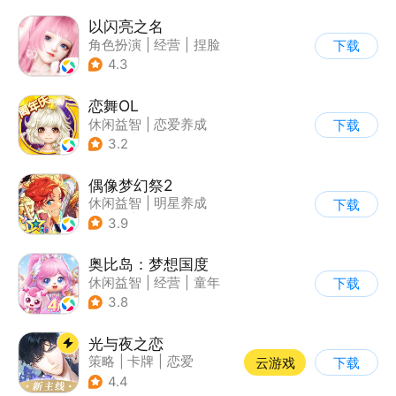
以闪亮之名
角色扮演
|
经营
|
捏脸
下载
|
二次元
4.3
恋舞OL
休闲益智
|
恋爱养成
下载
|
仙侠
|
女性向
3.2
偶像梦幻祭2
休闲益智
|
明星养成
下载
|
音乐
|
偶像梦幻祭
3.9
奥比岛：梦想国度
休闲益智
|
经营
|
童年
下载
|
萌系
3.8
光与夜之恋
策略
|
卡牌
|
恋爱
云游戏
下载
|
乙女
4.4