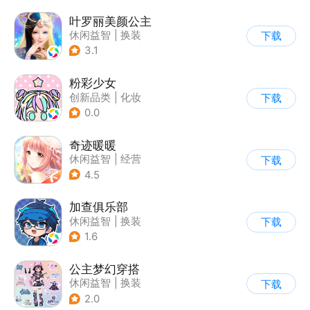
叶罗丽美颜公主
休闲益智
|
换装
下载
|
动漫改编
3.1
|
精灵梦叶罗丽
粉彩少女
创新品类
|
化妆
下载
|
女性向
|
卡通
0.0
奇迹暖暖
休闲益智
|
经营
下载
|
美少女
|
动漫
4.5
加查俱乐部
休闲益智
|
换装
下载
1.6
公主梦幻穿搭
休闲益智
|
换装
下载
|
女性向
|
卡通
2.0