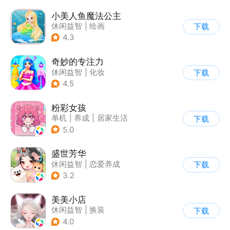
小美人鱼魔法公主
休闲益智
|
绘画
下载
|
儿童游戏
|
填色
4.3
奇妙的专注力
休闲益智
|
化妆
下载
|
宝宝巴士
|
儿童游戏
4.5
粉彩女孩
单机
|
养成
|
居家生活
下载
|
女性向
5.0
盛世芳华
休闲益智
|
恋爱养成
下载
|
架空历史
|
女性向
3.2
美美小店
休闲益智
|
换装
下载
|
女性向
|
卡通
4.0