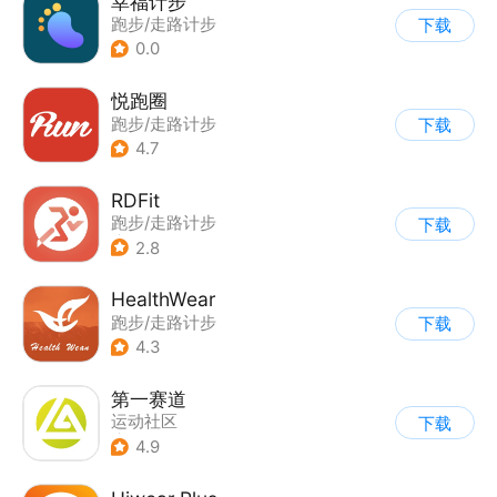
幸福计步
跑步/走路计步
下载
0.0
悦跑圈
跑步/走路计步
下载
4.7
RDFit
跑步/走路计步
下载
|
智能穿戴设备
2.8
HealthWear
跑步/走路计步
下载
4.3
第一赛道
运动社区
下载
|
跑步/走路计步
4.9