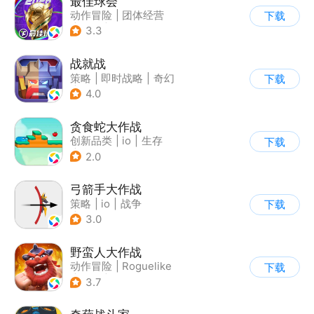
最佳球会
动作冒险
|
团体经营
下载
|
足球
|
匹配对战
3.3
战就战
策略
|
即时战略
|
奇幻
下载
|
欧美风
4.0
贪食蛇大作战
创新品类
|
io
|
生存
下载
|
写实
2.0
弓箭手大作战
策略
|
io
|
战争
下载
|
非对称竞技
3.0
野蛮人大作战
动作冒险
|
Roguelike
下载
|
奇幻
|
卡通
3.7