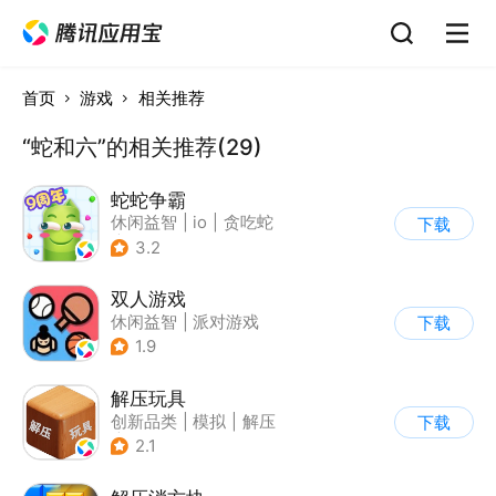
首页
游戏
相关推荐
“蛇和六”的相关推荐(29)
蛇蛇争霸
休闲益智
|
io
|
贪吃蛇
下载
|
抱一
3.2
双人游戏
休闲益智
|
派对游戏
下载
1.9
解压玩具
创新品类
|
模拟
|
解压
下载
|
清新
2.1