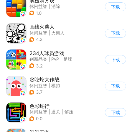
解压消方块
休闲益智
|
消除
下载
1.0
画线火柴人
休闲益智
|
火柴人
下载
|
DIY
4.3
234人球员游戏
创新品类
|
PvP
|
足球
下载
|
千人同屏
3.2
贪吃蛇大作战
休闲益智
|
模拟
下载
|
贪吃蛇
|
卡通
3.7
色彩蛇行
休闲益智
|
通关
|
解压
下载
|
摸鱼
0.0