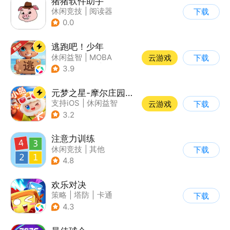
猪猪软件助手
休闲竞技
|
阅读器
下载
0.0
逃跑吧！少年
休闲益智
|
MOBA
云游戏
下载
|
非对称竞技
|
卡通
3.9
元梦之星-摩尔庄园联动
支持iOS
|
休闲益智
云游戏
下载
|
PvP
|
派对游戏
3.2
注意力训练
休闲竞技
|
其他
下载
4.8
欢乐对决
策略
|
塔防
|
卡通
下载
|
卡牌
4.3