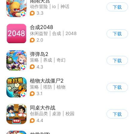
闹闹天宫
动作冒险
|
io
|
神话
下载
|
中国风
3.3
合成2048
休闲益智
|
合成
|
2048
下载
2.0
弹弹岛2
策略
|
养成
|
奇幻
下载
|
Q版
4.3
植物大战僵尸2
策略
|
塔防
|
植物
下载
|
植物大战僵尸
3.1
同桌大作战
创新品类
|
桌游
|
校园
下载
|
卡通
4.4