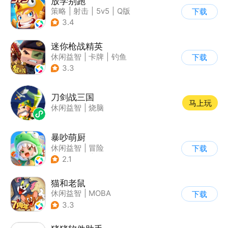
放学别跑
策略
|
射击
|
5v5
|
Q版
下载
3.4
迷你枪战精英
休闲益智
|
卡牌
|
钓鱼
下载
|
童年
3.3
刀剑战三国
马上玩
休闲益智
|
烧脑
暴吵萌厨
休闲益智
|
冒险
下载
|
派对游戏
|
萌系
2.1
猫和老鼠
休闲益智
|
MOBA
下载
|
动漫改编
|
猫和老鼠
3.3