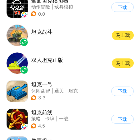
全面坦克模拟器
动作冒险
|
载具模拟
下载
|
坦克
|
写实
0.0
坦克战斗
马上玩
双人坦克正版
马上玩
坦克一号
休闲益智
|
通关
|
坦克
下载
3.3
坦克前线
策略
|
卡牌
|
一战
下载
|
战术竞技
4.5