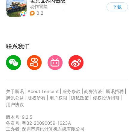
坦克世界闪击战
动作冒险
下载
|
第三人称射击
|
二战
3.2
|
战术竞技
联系我们
|
|
|
|
|
关于腾讯
About Tencent
服务条款
商务洽谈
腾讯招聘
|
|
|
|
|
腾讯公益
版权所有
用户权限
隐私政策
侵权投诉指引
用户协议
版本号:
9.2.5
备案号: 粤B2-20090059-1623A
主办者: 深圳市腾讯计算机系统有限公司