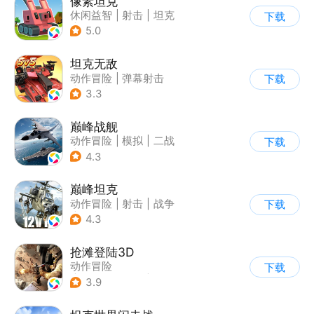
像素坦克
休闲益智
|
射击
|
坦克
下载
|
像素风
5.0
坦克无敌
动作冒险
|
弹幕射击
下载
|
坦克
|
卡通
3.3
巅峰战舰
动作冒险
|
模拟
|
二战
下载
|
战术竞技
4.3
巅峰坦克
动作冒险
|
射击
|
战争
下载
|
战术竞技
4.3
抢滩登陆3D
动作冒险
下载
|
第一人称射击
|
枪战
3.9
|
抢滩登陆