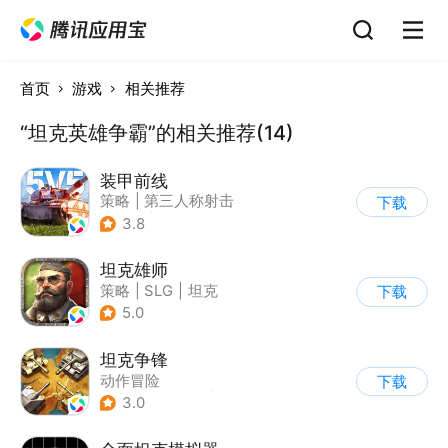
首页
游戏
相关推荐
“坦克英雄争霸”的相关推荐(14)
装甲前线
策略
|
第三人称射击
下载
|
坦克
|
战术竞技
3.8
坦克雄师
策略
|
SLG
|
坦克
下载
|
战争
5.0
坦克争锋
动作冒险
下载
|
第三人称射击
|
二战
3.0
|
战术竞技