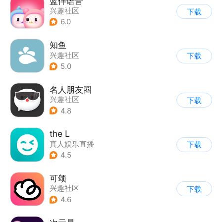
蓝伴语音
兴趣社区
下载
6.0
知鱼
兴趣社区
下载
5.0
名人朋友圈
兴趣社区
下载
4.8
the L
真人娱乐直播
下载
|
兴趣社区
4.5
可颂
兴趣社区
下载
4.6