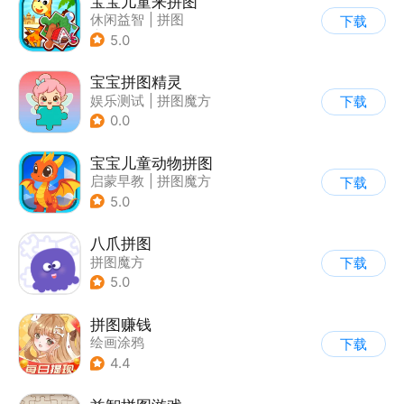
宝宝儿童来拼图
休闲益智
|
拼图
下载
|
儿童游戏
5.0
宝宝拼图精灵
娱乐测试
|
拼图魔方
下载
0.0
宝宝儿童动物拼图
启蒙早教
|
拼图魔方
下载
5.0
八爪拼图
拼图魔方
下载
5.0
拼图赚钱
绘画涂鸦
下载
4.4