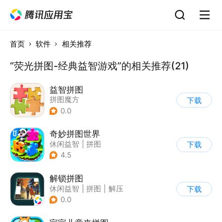
首页
软件
相关推荐
“荧光拼图-经典益智游戏”的相关推荐(21)
益智拼图
拼图魔方
下载
|
儿童益智游戏
0.0
奇妙拼图世界
休闲益智
|
拼图
下载
|
宝宝巴士
|
儿童游戏
4.5
解锁拼图
休闲益智
|
拼图
|
解压
下载
|
清新
0.0