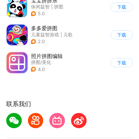
宝宝拼拼乐
休闲益智
|
拼图
下载
|
宝宝巴士
|
学习教育
5.0
多多爱拼图
儿童益智游戏
|
儿歌
下载
2.0
照片拼图编辑
拼图/美化
下载
4.0
联系我们