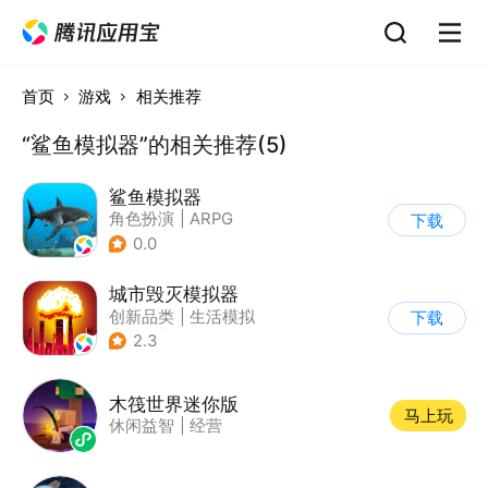
首页
游戏
相关推荐
“鲨鱼模拟器”的相关推荐(5)
鲨鱼模拟器
角色扮演
|
ARPG
下载
|
冒险
|
开放世界
0.0
城市毁灭模拟器
创新品类
|
生活模拟
下载
|
解压
|
开放世界
2.3
木筏世界迷你版
马上玩
休闲益智
|
经营