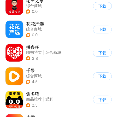
老王之家
综合商城
下载
0.0
花花严选
综合商城
下载
0.0
拼多多
团购特卖
|
综合商城
下载
3.8
千果
综合商城
下载
4.5
集多猫
商品推荐
|
返利
下载
|
综合商城
2.5