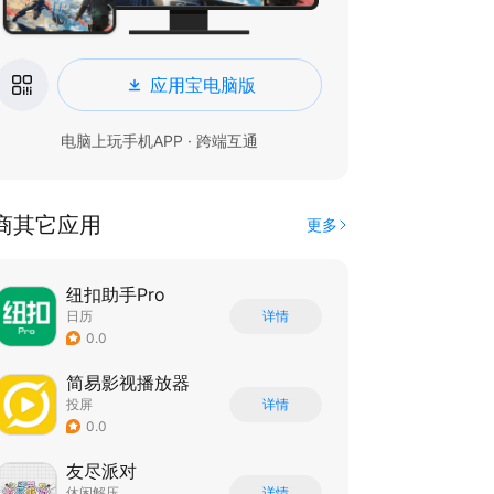
应用宝电脑版
电脑上玩手机APP · 跨端互通
商其它应用
更多
纽扣助手Pro
日历
详情
0.0
简易影视播放器
投屏
详情
0.0
友尽派对
休闲解压
详情