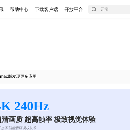
讯
帮助中心
下载客户端
开放平台
mac版发现更多应用
4K 240Hz
超清画质 超高帧率 极致视觉体验
讯独家智能音画调校技术