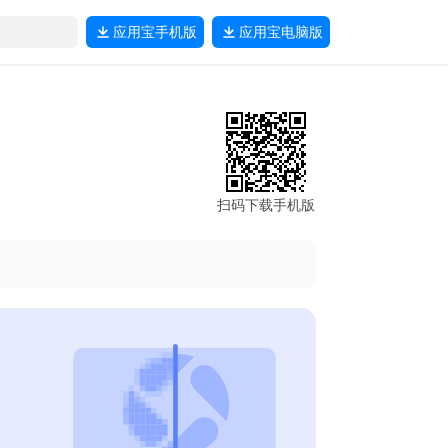
应用宝
手机版
应用宝
电脑版
扫码下载手机版