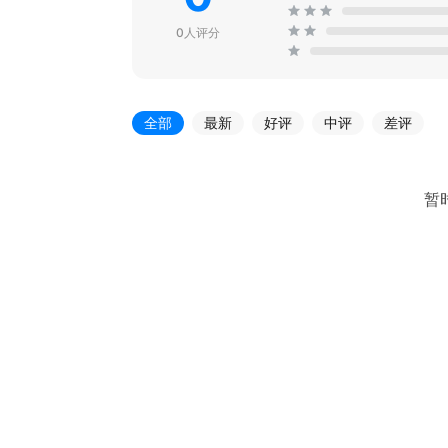
0人评分
全部
最新
好评
中评
差评