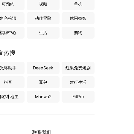
可预约
视频
单机
角色扮演
动作冒险
休闲益智
棋牌中心
生活
购物
友热搜
光环助手
DeepSeek
红果免费短剧
抖音
豆包
建行生活
禅游斗地主
Manwa2
FitPro
联系我们