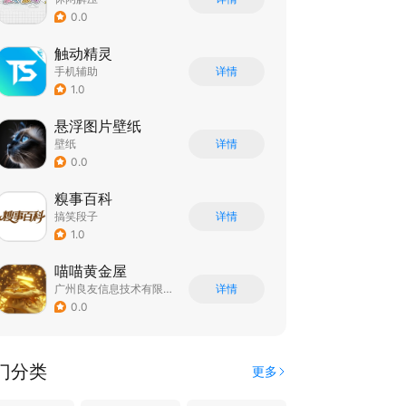
0.0
触动精灵
手机辅助
详情
1.0
悬浮图片壁纸
壁纸
详情
0.0
糗事百科
搞笑段子
详情
1.0
喵喵黄金屋
广州良友信息技术有限公司
详情
0.0
门分类
更多