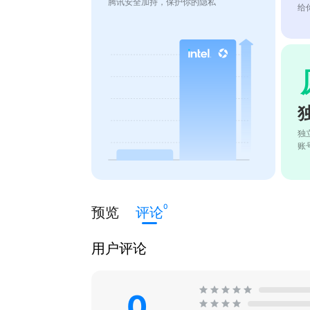
腾讯安全加持，保护你的隐私
给
独
账
0
预览
评论
用户评论
0