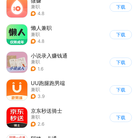
微赚
兼职
下载
4.8
懒人兼职
兼职
下载
4.8
小说录入赚钱通
兼职
下载
1.6
UU跑腿跑男端
兼职
下载
3.9
京东秒送骑士
兼职
下载
2.6