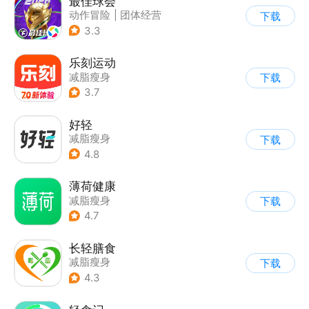
最佳球会
动作冒险
|
团体经营
下载
|
足球
|
匹配对战
3.3
乐刻运动
减脂瘦身
下载
3.7
好轻
减脂瘦身
下载
4.8
薄荷健康
减脂瘦身
下载
4.7
长轻膳食
减脂瘦身
下载
4.3