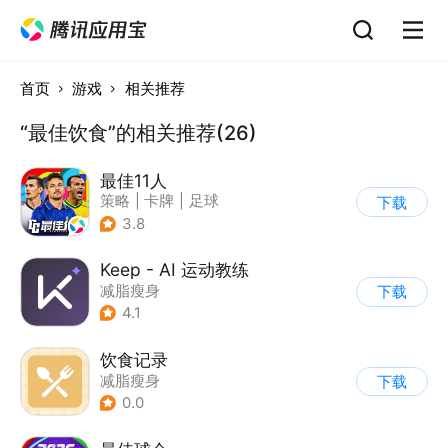
首页
游戏
相关推荐
“最佳饮食”的相关推荐(26)
最佳11人
策略
|
卡牌
|
足球
下载
|
战术竞技
3.8
Keep - AI 运动教练
减脂瘦身
下载
4.1
饮食记录
减脂瘦身
下载
0.0