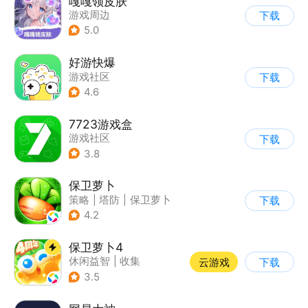
嘎嘎领皮肤
游戏周边
下载
5.0
好游快爆
游戏社区
下载
4.6
7723游戏盒
游戏社区
下载
3.8
保卫萝卜
策略
|
塔防
|
保卫萝卜
下载
|
卡通
4.2
保卫萝卜4
休闲益智
|
收集
云游戏
下载
|
保卫萝卜
|
童年
3.5