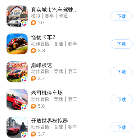
真实城市汽车驾驶3D
模拟
|
赛车
|
卡通
下载
|
竞速
1.0
怪物卡车2
动作冒险
|
竞速
|
赛车
下载
|
卡通
3.8
巅峰极速
动作冒险
|
竞速
|
赛车
下载
|
漂移
3.7
老司机停车场
动作冒险
|
竞速
|
赛车
下载
|
写实
5.0
开放世界模拟器
动作冒险
|
竞速
|
赛车
下载
|
开放世界
3.7