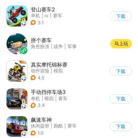
登山赛车2
单机
|
io
|
赛车
下载
|
欧美风
3.1
拼个赛车
马上玩
角色扮演
|
战争
|
军事
真实摩托锦标赛
动作冒险
|
模拟
下载
|
摩托车
|
写实
4.5
手动挡停车场3
单机
|
模拟
|
赛车
下载
|
开放世界
3.4
飙速车神
休闲益智
|
跑酷
|
赛车
下载
|
漂移
1.0