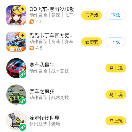
QQ飞车-熊出没联动
动作冒险
|
竞速
|
飞车
云游戏
下载
|
漂移
4.1
跑跑卡丁车官方竞速版
动作冒险
|
竞速
|
赛车
云游戏
下载
|
跑跑卡丁车
4.8
赛车我最牛
马上玩
动作冒险
|
战术竞技
赛车之疯狂
马上玩
动作冒险
|
战术竞技
涂鸦怪物世界
马上玩
休闲益智
|
烧脑