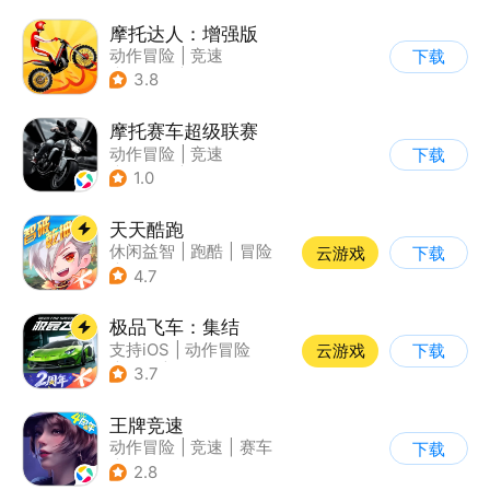
摩托达人：增强版
动作冒险
|
竞速
下载
|
摩托车
|
卡通
3.8
摩托赛车超级联赛
动作冒险
|
竞速
下载
|
摩托车
|
挑战赛
1.0
天天酷跑
休闲益智
|
跑酷
|
冒险
云游戏
下载
|
萌系
4.7
极品飞车：集结
支持iOS
|
动作冒险
云游戏
下载
|
竞速
|
赛车
3.7
王牌竞速
动作冒险
|
竞速
|
赛车
下载
|
漂移
2.8