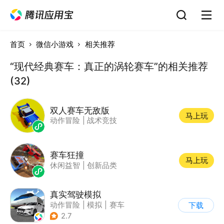
首页
微信小游戏
相关推荐
“现代经典赛车：真正的涡轮赛车”的相关推荐
(32)
双人赛车无敌版
马上玩
动作冒险
|
战术竞技
赛车狂撞
马上玩
休闲益智
|
创新品类
真实驾驶模拟
动作冒险
|
模拟
|
赛车
下载
|
漂移
2.7