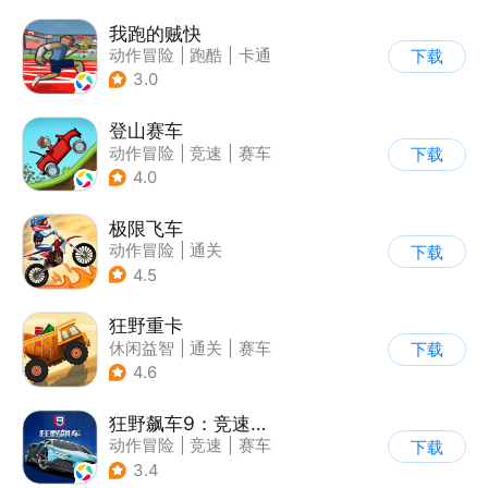
我跑的贼快
动作冒险
|
跑酷
|
卡通
下载
3.0
登山赛车
动作冒险
|
竞速
|
赛车
下载
|
卡通
4.0
极限飞车
动作冒险
|
通关
下载
|
摩托车
|
横版过关
4.5
狂野重卡
休闲益智
|
通关
|
赛车
下载
4.6
狂野飙车9：竞速传奇
动作冒险
|
竞速
|
赛车
下载
|
狂野飙车
3.4