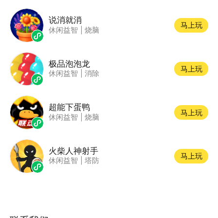
说消就消
马上玩
休闲益智
|
烧脑
极品泡泡龙
马上玩
休闲益智
|
消除
超能下蛋鸭
马上玩
休闲益智
|
烧脑
火柴人神射手
马上玩
休闲益智
|
塔防