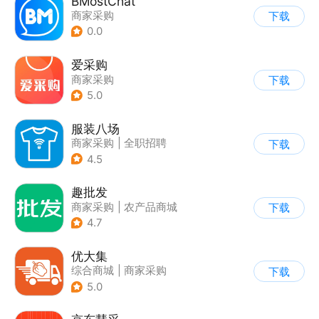
BMostChat
商家采购
下载
0.0
爱采购
商家采购
下载
5.0
服装八场
商家采购
|
全职招聘
下载
4.5
趣批发
商家采购
|
农产品商城
下载
|
返利
4.7
优大集
综合商城
|
商家采购
下载
5.0