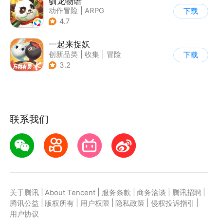
驯龙物语
动作冒险
|
ARPG
下载
|
奇幻
|
自由交易
4.7
一起来捉妖
创新品类
|
收集
|
冒险
下载
|
卡通
3.2
联系我们
|
|
|
|
|
关于腾讯
About Tencent
服务条款
商务洽谈
腾讯招聘
|
|
|
|
|
腾讯公益
版权所有
用户权限
隐私政策
侵权投诉指引
用户协议