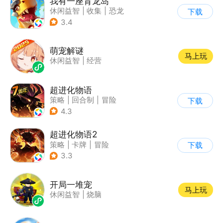
我有一座育龙岛
休闲益智
|
收集
|
恐龙
下载
|
宠物养成
3.4
萌宠解谜
马上玩
休闲益智
|
经营
超进化物语
策略
|
回合制
|
冒险
下载
|
剪纸
4.3
超进化物语2
策略
|
卡牌
|
冒险
下载
|
剧情
3.3
开局一堆宠
马上玩
休闲益智
|
烧脑