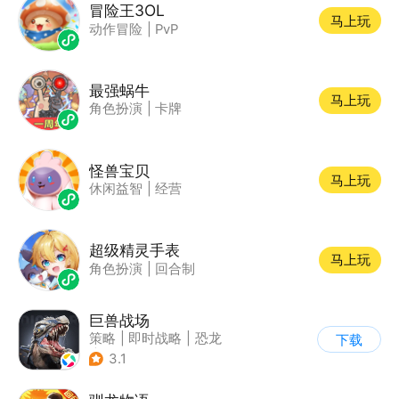
冒险王3OL
马上玩
动作冒险
|
PvP
最强蜗牛
马上玩
角色扮演
|
卡牌
怪兽宝贝
马上玩
休闲益智
|
经营
超级精灵手表
马上玩
角色扮演
|
回合制
巨兽战场
策略
|
即时战略
|
恐龙
下载
|
卡牌
3.1