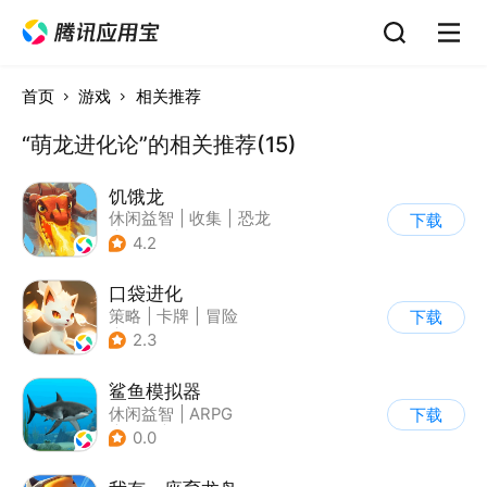
首页
游戏
相关推荐
“萌龙进化论”的相关推荐(15)
饥饿龙
休闲益智
|
收集
|
恐龙
下载
|
宠物
4.2
口袋进化
策略
|
卡牌
|
冒险
下载
|
精灵宝可梦
2.3
鲨鱼模拟器
休闲益智
|
ARPG
下载
|
冒险
|
开放世界
0.0