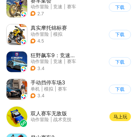
赛车集会
动作冒险
|
竞速
|
赛车
下载
|
写实
2.7
真实摩托锦标赛
动作冒险
|
模拟
下载
|
摩托车
|
写实
4.5
狂野飙车9：竞速传奇
动作冒险
|
竞速
|
赛车
下载
|
狂野飙车
3.4
手动挡停车场3
单机
|
模拟
|
赛车
下载
|
开放世界
3.4
双人赛车无敌版
马上玩
动作冒险
|
战术竞技