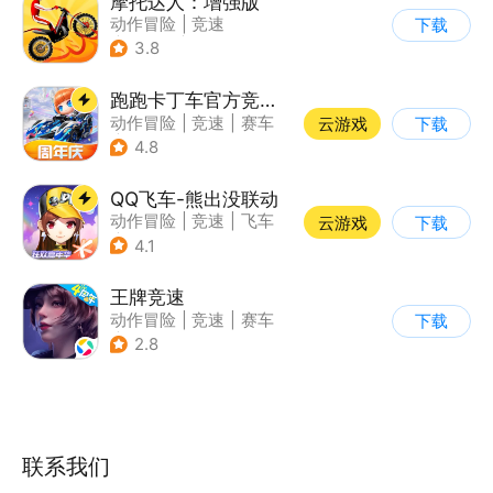
摩托达人：增强版
动作冒险
|
竞速
下载
|
摩托车
|
卡通
3.8
跑跑卡丁车官方竞速版
动作冒险
|
竞速
|
赛车
云游戏
下载
|
跑跑卡丁车
4.8
QQ飞车-熊出没联动
动作冒险
|
竞速
|
飞车
云游戏
下载
|
漂移
4.1
王牌竞速
动作冒险
|
竞速
|
赛车
下载
|
漂移
2.8
联系我们