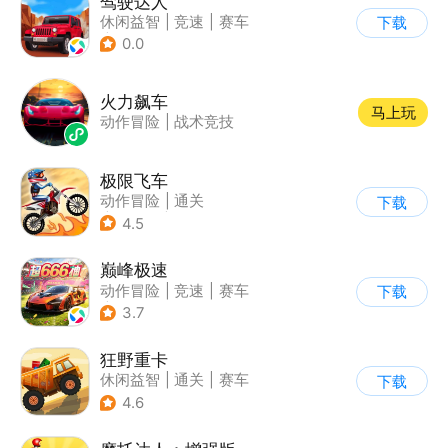
驾驶达人
休闲益智
|
竞速
|
赛车
下载
|
漂移
0.0
火力飙车
马上玩
动作冒险
|
战术竞技
极限飞车
动作冒险
|
通关
下载
|
摩托车
|
横版过关
4.5
巅峰极速
动作冒险
|
竞速
|
赛车
下载
|
漂移
3.7
狂野重卡
休闲益智
|
通关
|
赛车
下载
4.6