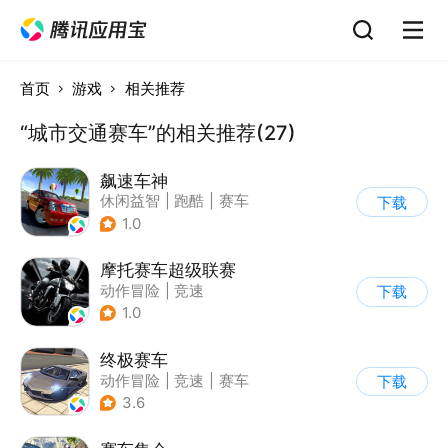
首页
游戏
相关推荐
“城市交通赛车”的相关推荐(27)
飙速车神
休闲益智
|
跑酷
|
赛车
下载
|
漂移
1.0
摩托赛车超级联赛
动作冒险
|
竞速
下载
|
摩托车
|
挑战赛
1.0
终极赛车
动作冒险
|
竞速
|
赛车
下载
3.6