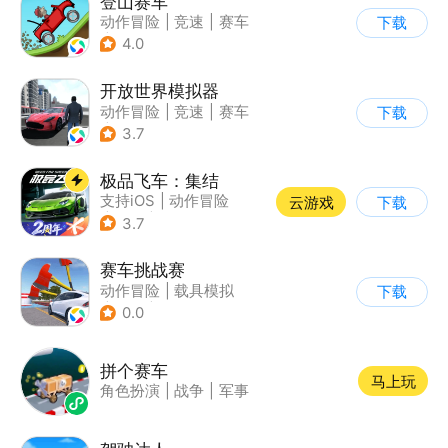
登山赛车
动作冒险
|
竞速
|
赛车
下载
|
卡通
4.0
开放世界模拟器
动作冒险
|
竞速
|
赛车
下载
|
开放世界
3.7
极品飞车：集结
支持iOS
|
动作冒险
云游戏
下载
|
竞速
|
赛车
3.7
赛车挑战赛
动作冒险
|
载具模拟
下载
|
汽车
|
写实
0.0
拼个赛车
马上玩
角色扮演
|
战争
|
军事