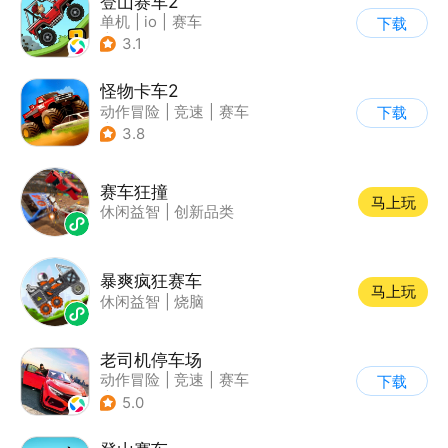
登山赛车2
单机
|
io
|
赛车
下载
|
欧美风
3.1
怪物卡车2
动作冒险
|
竞速
|
赛车
下载
|
卡通
3.8
赛车狂撞
马上玩
休闲益智
|
创新品类
暴爽疯狂赛车
马上玩
休闲益智
|
烧脑
老司机停车场
动作冒险
|
竞速
|
赛车
下载
|
写实
5.0