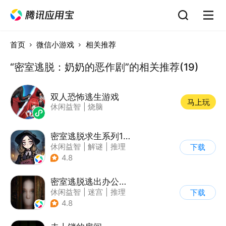
首页
微信小游戏
相关推荐
“密室逃脱：奶奶的恶作剧”的相关推荐(19)
双人恐怖逃生游戏
马上玩
休闲益智
|
烧脑
密室逃脱求生系列1极地冒险
休闲益智
|
解谜
|
推理
下载
|
密室逃脱
4.8
密室逃脱逃出办公室3
休闲益智
|
迷宫
|
推理
下载
|
密室逃脱
4.8