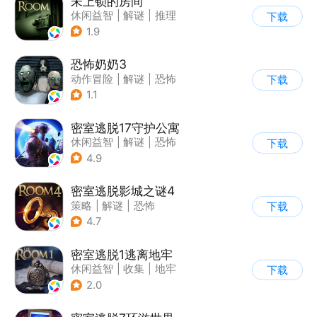
未上锁的房间
休闲益智
|
解谜
|
推理
下载
|
端游移植
1.9
恐怖奶奶3
动作冒险
|
解谜
|
恐怖
下载
|
恐怖奶奶
1.1
密室逃脱17守护公寓
休闲益智
|
解谜
|
恐怖
下载
|
密室逃脱
4.9
密室逃脱影城之谜4
策略
|
解谜
|
恐怖
下载
|
密室逃脱
4.7
密室逃脱1逃离地牢
休闲益智
|
收集
|
地牢
下载
|
密室逃脱
2.0