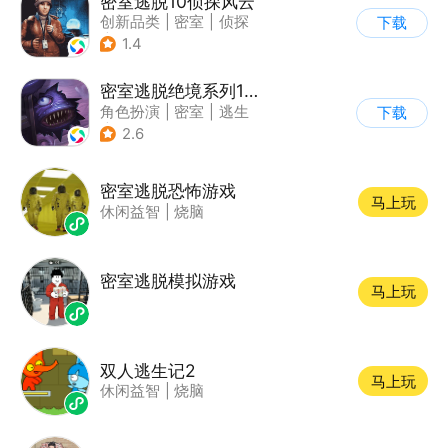
密室逃脱10侦探风云
创新品类
|
密室
|
侦探
下载
|
密室逃脱
1.4
密室逃脱绝境系列10寻梦大作战
角色扮演
|
密室
|
逃生
下载
|
密室逃脱
2.6
密室逃脱恐怖游戏
马上玩
休闲益智
|
烧脑
密室逃脱模拟游戏
马上玩
双人逃生记2
马上玩
休闲益智
|
烧脑