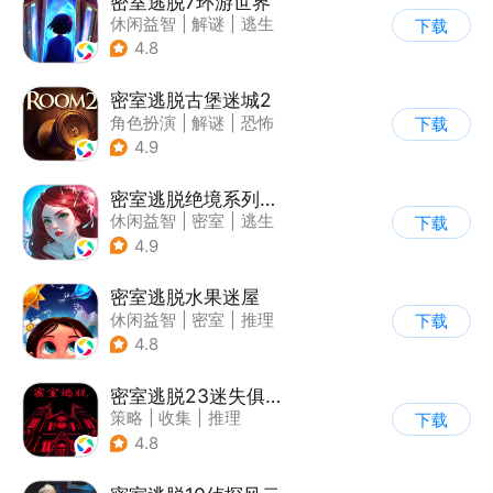
密室逃脱7环游世界
休闲益智
|
解谜
|
逃生
下载
|
密室逃脱
4.8
密室逃脱古堡迷城2
角色扮演
|
解谜
|
恐怖
下载
|
密室逃脱
4.9
密室逃脱绝境系列4迷失森林
休闲益智
|
密室
|
逃生
下载
|
密室逃脱
4.9
密室逃脱水果迷屋
休闲益智
|
密室
|
推理
下载
|
密室逃脱
4.8
密室逃脱23迷失俱乐部
策略
|
收集
|
推理
下载
|
密室逃脱
4.8