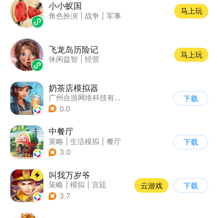
小小蚁国
马上玩
角色扮演
|
战争
|
军事
飞龙岛历险记
马上玩
休闲益智
|
经营
奶茶店模拟器
广州合游网络科技有限公司
下载
0.0
中餐厅
策略
|
生活模拟
|
餐厅
下载
|
中餐厅
3.0
叫我万岁爷
策略
|
模拟
|
宫廷
云游戏
下载
|
剧情
3.7