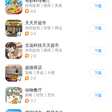
奇妙料理餐厅
休闲益智
|
模拟
|
美食
下载
|
宝宝巴士
4.6
天天开超市
休闲益智
|
经营
|
商业
下载
|
卡通
0.0
文远科技天天超市
休闲益智
|
模拟
|
商业
下载
|
卡通
2.0
超级商店
策略
|
养成
|
卡通
下载
|
休闲益智
2.0
动物餐厅
策略
|
经营
|
烹饪
下载
|
宠物
3.7