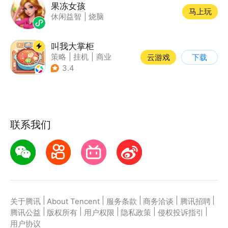
果冻女孩
马上玩
休闲益智
|
烧脑
叫我大掌柜
策略
|
挂机
|
商业
云游戏
下载
|
古风
3.4
联系我们
|
|
|
|
|
关于腾讯
About Tencent
服务条款
商务洽谈
腾讯招聘
|
|
|
|
|
腾讯公益
版权所有
用户权限
隐私政策
侵权投诉指引
用户协议