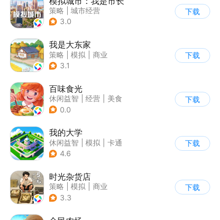
模拟城市：我是市长
策略
|
城市经营
下载
|
模拟城市
|
开放世界
3.0
我是大东家
策略
|
模拟
|
商业
下载
|
卡通
3.1
百味食光
休闲益智
|
经营
|
美食
下载
|
卡通
0.0
我的大学
休闲益智
|
模拟
|
卡通
下载
|
九游
4.6
时光杂货店
策略
|
模拟
|
商业
下载
|
童年
3.3