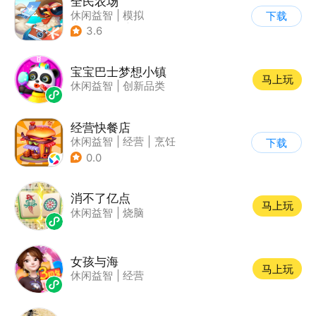
全民农场
休闲益智
|
模拟
下载
|
田园生活
|
卡通
3.6
宝宝巴士梦想小镇
马上玩
休闲益智
|
创新品类
经营快餐店
休闲益智
|
经营
|
烹饪
下载
|
卡通
0.0
消不了亿点
马上玩
休闲益智
|
烧脑
女孩与海
马上玩
休闲益智
|
经营