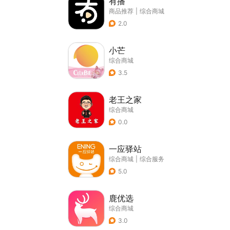
有播
商品推荐
|
综合商城
2.0
小芒
综合商城
3.5
老王之家
综合商城
0.0
一应驿站
综合商城
|
综合服务
5.0
鹿优选
综合商城
3.0