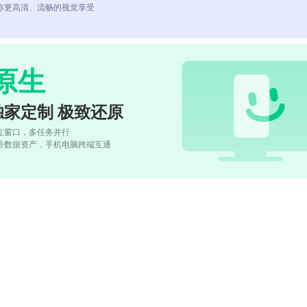
你更高清、流畅的视觉享受
原生
独家定制 极致还原
立窗口，多任务并行
号数据资产，手机电脑跨端互通