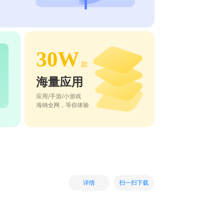
30W
款
海量应用
应用/手游/小游戏
海纳全网，等你体验
扫一扫下载
详情