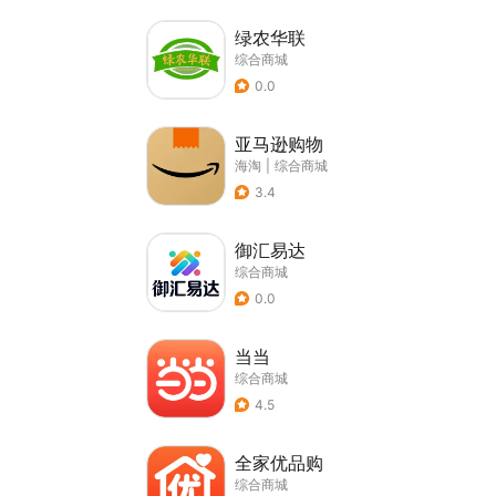
绿农华联
综合商城
0.0
亚马逊购物
海淘
|
综合商城
3.4
御汇易达
综合商城
0.0
当当
综合商城
4.5
全家优品购
综合商城