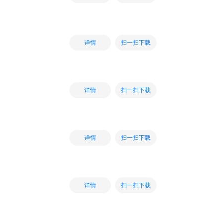
扫一扫下载
详情
扫一扫下载
详情
扫一扫下载
详情
扫一扫下载
详情