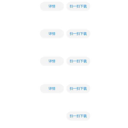
扫一扫下载
详情
扫一扫下载
详情
扫一扫下载
详情
扫一扫下载
详情
扫一扫下载