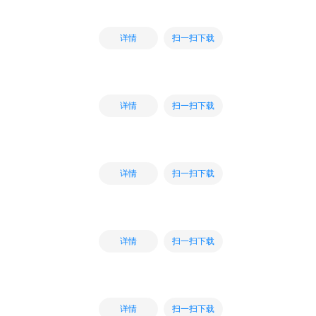
扫一扫下载
详情
扫一扫下载
详情
扫一扫下载
详情
扫一扫下载
详情
扫一扫下载
详情