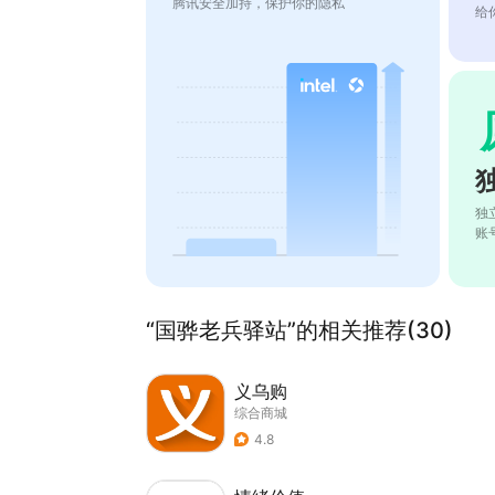
腾讯安全加持，保护你的隐私
给
独
账
“国骅老兵驿站”的相关推荐(30)
义乌购
综合商城
4.8