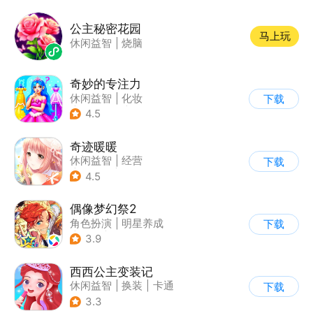
公主秘密花园
马上玩
休闲益智
|
烧脑
奇妙的专注力
休闲益智
|
化妆
下载
|
宝宝巴士
|
儿童游戏
4.5
奇迹暖暖
休闲益智
|
经营
下载
|
美少女
|
动漫
4.5
偶像梦幻祭2
角色扮演
|
明星养成
下载
|
音乐
|
偶像梦幻祭
3.9
西西公主变装记
休闲益智
|
换装
|
卡通
下载
3.3