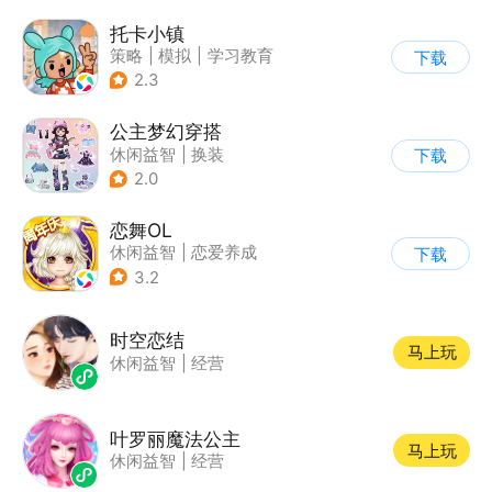
托卡小镇
策略
|
模拟
|
学习教育
下载
|
治愈
2.3
公主梦幻穿搭
休闲益智
|
换装
下载
|
女性向
|
卡通
2.0
恋舞OL
休闲益智
|
恋爱养成
下载
|
仙侠
|
女性向
3.2
时空恋结
马上玩
休闲益智
|
经营
叶罗丽魔法公主
马上玩
休闲益智
|
经营