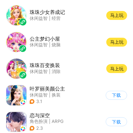
珠珠少女养成记
马上玩
休闲益智
|
经营
公主梦幻小屋
马上玩
休闲益智
|
烧脑
珠珠百变换装
马上玩
休闲益智
|
消除
叶罗丽美颜公主
休闲益智
|
换装
下载
|
动漫改编
3.1
|
精灵梦叶罗丽
恋与深空
角色扮演
|
ARPG
下载
|
恋爱
|
乙女
2.3