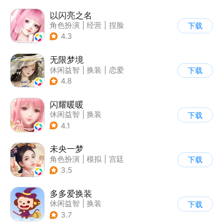
以闪亮之名
角色扮演
|
经营
|
捏脸
下载
|
二次元
4.3
无限梦境
休闲益智
|
换装
|
恋爱
下载
|
乙女
4.8
闪耀暖暖
休闲益智
|
换装
下载
|
女性向
|
二次元
4.1
未央一梦
角色扮演
|
模拟
|
宫廷
下载
|
古风
3.5
多多爱换装
休闲益智
|
换装
下载
|
儿童游戏
|
卡通
3.7