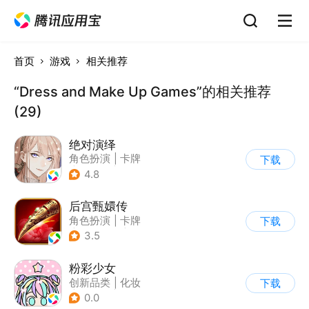
首页
游戏
相关推荐
“Dress and Make Up Games”的相关推荐
(29)
绝对演绎
角色扮演
|
卡牌
下载
|
演艺圈
|
女性向
4.8
后宫甄嬛传
角色扮演
|
卡牌
下载
|
架空历史
|
甄嬛传
3.5
粉彩少女
创新品类
|
化妆
下载
|
女性向
|
卡通
0.0