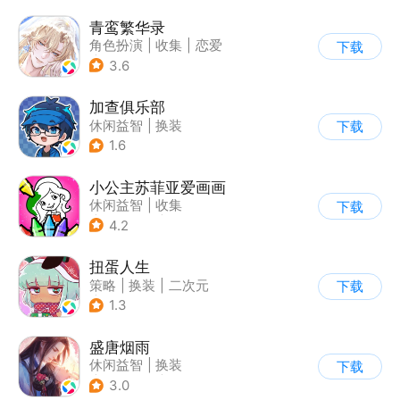
青鸾繁华录
角色扮演
|
收集
|
恋爱
下载
|
剧情
3.6
加查俱乐部
休闲益智
|
换装
下载
1.6
小公主苏菲亚爱画画
休闲益智
|
收集
下载
|
儿童游戏
|
卡通
4.2
扭蛋人生
策略
|
换装
|
二次元
下载
|
休闲益智
1.3
盛唐烟雨
休闲益智
|
换装
下载
|
架空历史
|
剧情
3.0