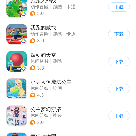
跑跑大作战
动作冒险
|
跑酷
|
卡通
下载
5.0
我跑的贼快
动作冒险
|
跑酷
|
卡通
下载
3.0
滚动的天空
休闲益智
|
跑酷
下载
|
女性向
|
卡通
3.8
小美人鱼魔法公主
休闲益智
|
绘画
下载
|
儿童游戏
|
填色
4.3
公主梦幻穿搭
休闲益智
|
换装
下载
|
女性向
|
卡通
2.0