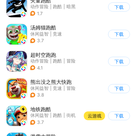
矢量跑酷
动作冒险
|
跑酷
|
暗黑
下载
|
通关
1.7
汤姆猫跑酷
休闲益智
|
竞速
下载
|
汤姆猫
|
卡通
3.7
超时空跑跑
动作冒险
|
跑酷
|
冒险
下载
|
沙盒
4.1
熊出没之熊大快跑
休闲益智
|
竞速
|
冒险
下载
|
熊出没
3.8
地铁跑酷
休闲益智
|
跑酷
|
街机
云游戏
下载
|
创梦天地
3.7