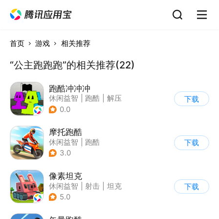
首页
游戏
相关推荐
“公主跑跑跑”的相关推荐(22)
跑酷冲冲冲
休闲益智
|
跑酷
|
解压
下载
|
清新
0.0
摩托跑酷
休闲益智
|
跑酷
下载
|
摩托车
|
横版过关
3.0
像素坦克
休闲益智
|
射击
|
坦克
下载
|
像素风
5.0