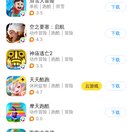
滑雪大冒险
单机
|
跑酷
|
滑雪
下载
|
游道易
3.5
空之要塞：启航
动作冒险
|
跑酷
|
冒险
下载
|
剧情
4.3
神庙逃亡2
动作冒险
|
跑酷
|
冒险
下载
|
欧美风
3.5
天天酷跑
休闲益智
|
跑酷
|
冒险
云游戏
下载
|
萌系
4.7
摩天跑酷
动作冒险
|
跑酷
|
冒险
下载
|
横版过关
0.0