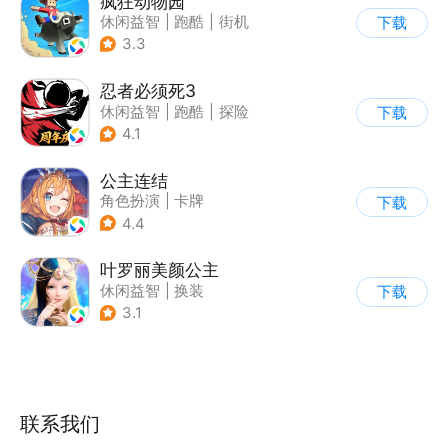
疯狂动物园
休闲益智
|
跑酷
|
街机
下载
|
像素风
3.3
忍者必须死3
休闲益智
|
跑酷
|
探险
下载
|
和风
4.1
公主连结
角色扮演
|
卡牌
下载
|
异世界
|
公主连结
4.4
叶罗丽美颜公主
休闲益智
|
换装
下载
|
动漫改编
3.1
|
精灵梦叶罗丽
联系我们