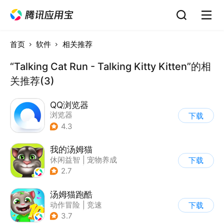
首页
软件
相关推荐
“Talking Cat Run - Talking Kitty Kitten”的相
关推荐(3)
QQ浏览器
浏览器
下载
4.3
我的汤姆猫
休闲益智
|
宠物养成
下载
|
汤姆猫
|
儿童游戏
2.7
汤姆猫跑酷
动作冒险
|
竞速
下载
|
汤姆猫
|
卡通
3.7