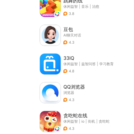
跳舞的线
休闲益智
|
音乐
|
治愈
3.8
豆包
AI聊天对话
4.3
33IQ
休闲益智
|
益智问答
|
学习教育
4.8
QQ浏览器
浏览器
4.3
贪吃蛇在线
休闲益智
|
io
|
街机
|
贪吃蛇
4.3