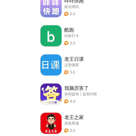
咩咩快跑
娱乐测试
0.0
酷跑
目标打卡
0.0
老王日课
运势测算
5.0
我脑厉害了
休闲益智
|
益智问答
4.9
老王之家
美妆商城
0.0