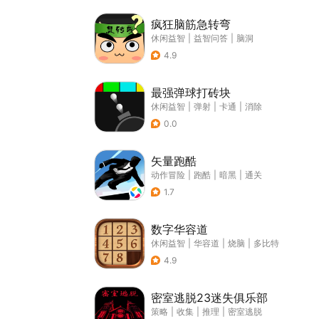
疯狂脑筋急转弯
休闲益智
|
益智问答
|
脑洞
4.9
最强弹球打砖块
休闲益智
|
弹射
|
卡通
|
消除
0.0
矢量跑酷
动作冒险
|
跑酷
|
暗黑
|
通关
1.7
数字华容道
休闲益智
|
华容道
|
烧脑
|
多比特
4.9
密室逃脱23迷失俱乐部
策略
|
收集
|
推理
|
密室逃脱