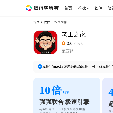
首页
游戏
软件
资
首页
软件
相关推荐
老王之家
0.0
7下载
范西锋
应用宝mac版暂未适配该应用，可下载应用宝
10
倍
加速
强强联合 极速引擎
与intel合作，比传统模拟器快10倍
腾