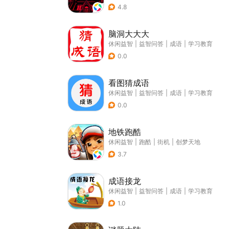
4.8
脑洞大大大
休闲益智
|
益智问答
|
成语
|
学习教育
0.0
看图猜成语
休闲益智
|
益智问答
|
成语
|
学习教育
0.0
地铁跑酷
休闲益智
|
跑酷
|
街机
|
创梦天地
3.7
成语接龙
休闲益智
|
益智问答
|
成语
|
学习教育
1.0