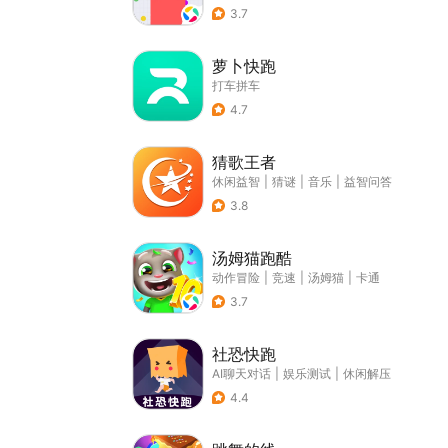
3.7
萝卜快跑
打车拼车
4.7
猜歌王者
休闲益智
|
猜谜
|
音乐
|
益智问答
3.8
汤姆猫跑酷
动作冒险
|
竞速
|
汤姆猫
|
卡通
3.7
社恐快跑
AI聊天对话
|
娱乐测试
|
休闲解压
4.4