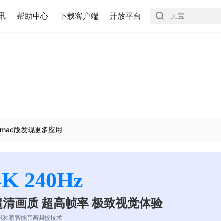
讯
帮助中心
下载客户端
开放平台
mac版发现更多应用
4K 240Hz
超清画质 超高帧率 极致视觉体验
讯独家智能音画调校技术