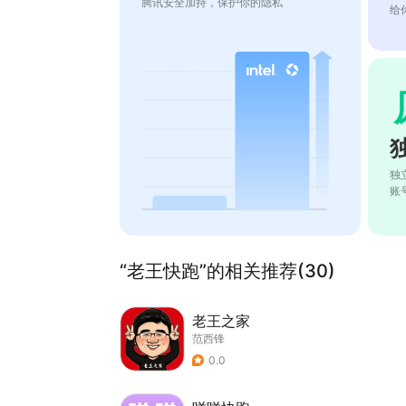
腾讯安全加持，保护你的隐私
给
独
账
“老王快跑”的相关推荐(30)
老王之家
范西锋
0.0