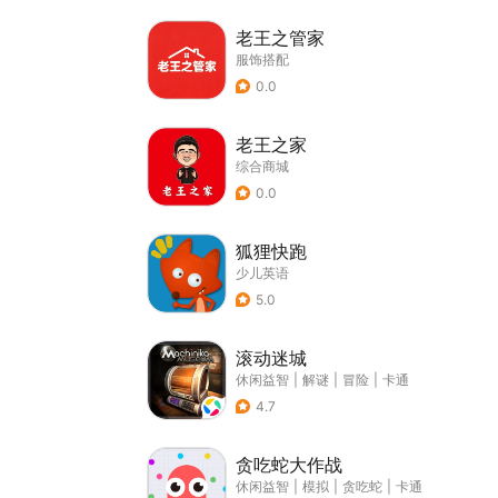
老王之管家
服饰搭配
0.0
老王之家
综合商城
0.0
狐狸快跑
少儿英语
5.0
滚动迷城
休闲益智
|
解谜
|
冒险
|
卡通
4.7
贪吃蛇大作战
休闲益智
|
模拟
|
贪吃蛇
|
卡通