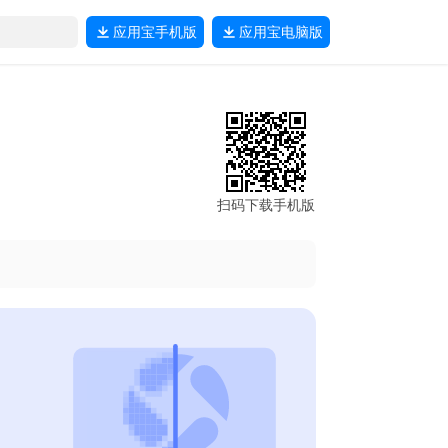
应用宝
手机版
应用宝
电脑版
扫码下载手机版