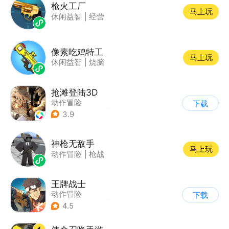
枪火工厂
马上玩
休闲益智
|
经营
像素吃鸡特工
马上玩
休闲益智
|
烧脑
抢滩登陆3D
动作冒险
下载
|
第一人称射击
|
枪战
3.9
|
抢滩登陆
神枪无敌手
马上玩
动作冒险
|
枪战
王牌战士
动作冒险
下载
|
第一人称射击
|
枪战
4.5
|
5v5