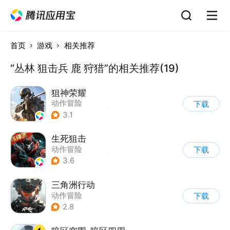
首页
游戏
相关推荐
“丛林 狙击兵 鹿 狩猎”的相关推荐(19)
狙神荣耀
动作冒险
下载
|
第一人称射击
|
枪战
3.1
|
写实
生死狙击
动作冒险
下载
|
第一人称射击
|
枪战
3.6
|
战术竞技
三角洲行动
动作冒险
下载
|
第一人称射击
|
枪战
2.8
|
战术竞技