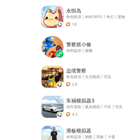
永恒岛
角色扮演
|
MMORPG
|
奇幻
|
宠物
1.6
警察抓小偷
休闲益智
|
烧脑
边境警察
角色扮演
|
生活模拟
|
写实
2.8
车祸模拟器3
动作冒险
|
载具模拟
|
汽车
|
写实
4.2
滑板模拟器
休闲益智
|
跑酷
|
滑板
|
卡通