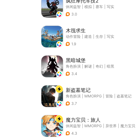
疯狂摩托车技2
休闲益智
|
模拟
|
赛车
|
写实
3.0
木筏求生
动作冒险
|
建造
|
生存
|
写实
1.9
黑暗城堡
角色扮演
|
解谜
|
奇幻
|
暗黑
3.4
新盗墓笔记
角色扮演
|
MMORPG
|
冒险
|
盗墓笔记
3.7
魔力宝贝：旅人
休闲益智
|
MMORPG
|
异世界
|
魔力宝贝
4.3