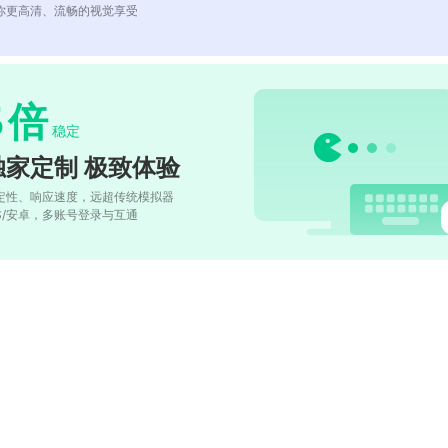
你更高清、流畅的视觉享受
5
倍
稳定
独家定制 极致体验
定性、响应速度，远超传统模拟器
OS/安卓，多账号登录与互通