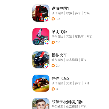
遨游中国1
动作冒险
|
模拟
|
赛车
|
写实
1.9
黎明飞驰
动作冒险
|
竞速
|
摩托车
|
写实
2.6
模拟火车
动作冒险
|
载具模拟
|
写实
3.4
怪物卡车2
动作冒险
|
竞速
|
赛车
|
卡通
3.8
熊孩子校园模拟器
角色扮演
|
生活模拟
|
写实