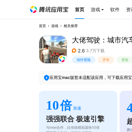
首页
游戏
软件
资
首页
游戏
相关推荐
大佬驾驶：城市汽
2.6
3.7万下载
动作冒险
开车
冒险
应用宝mac版暂未适配该应用，可下载应用宝
10
倍
加速
强强联合 极速引擎
与intel合作，比传统模拟器快10倍
腾