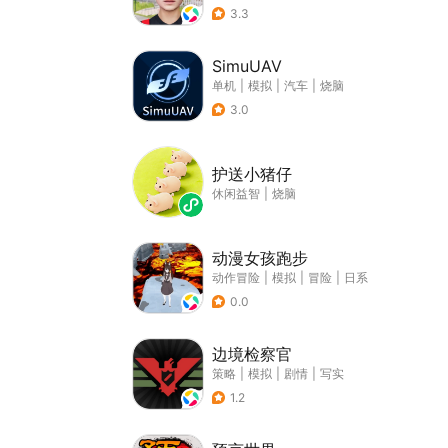
3.3
SimuUAV
单机
|
模拟
|
汽车
|
烧脑
3.0
护送小猪仔
休闲益智
|
烧脑
动漫女孩跑步
动作冒险
|
模拟
|
冒险
|
日系
0.0
边境检察官
策略
|
模拟
|
剧情
|
写实
1.2