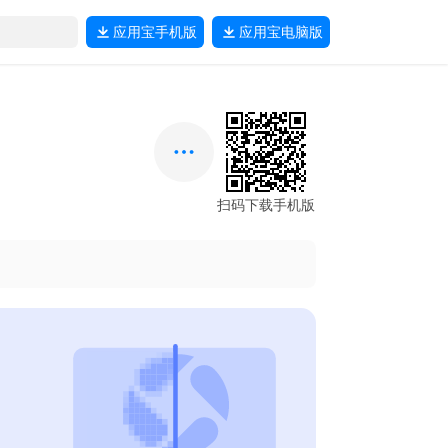
应用宝
手机版
应用宝
电脑版
扫码下载手机版