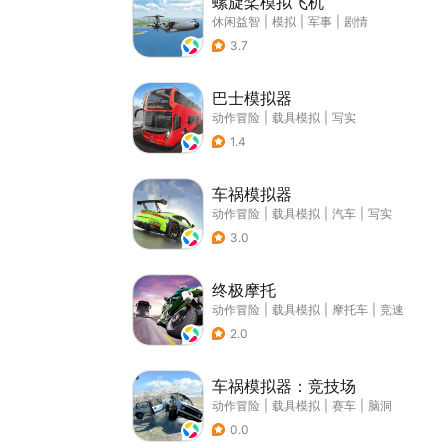
螺旋桨模拟飞机
休闲益智
|
模拟
|
军事
|
剧情
3.7
巴士模拟器
动作冒险
|
载具模拟
|
写实
1.4
车祸模拟器
动作冒险
|
载具模拟
|
汽车
|
写实
3.0
终极摩托
动作冒险
|
载具模拟
|
摩托车
|
竞速
2.0
车祸模拟器：竞技场
动作冒险
|
载具模拟
|
赛车
|
脑洞
0.0