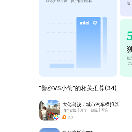
腾讯安全加持，保护你的隐私
给
稳
i
“警察VS小偷”的相关推荐(34)
大佬驾驶：城市汽车模拟器
动作冒险
|
开车
|
冒险
|
写实
2.6