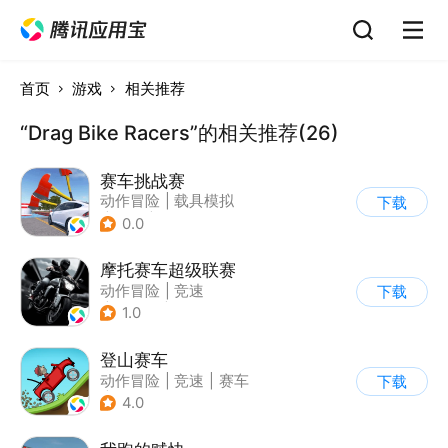
首页
游戏
相关推荐
“Drag Bike Racers”的相关推荐(26)
赛车挑战赛
动作冒险
|
载具模拟
下载
|
汽车
|
写实
0.0
摩托赛车超级联赛
动作冒险
|
竞速
下载
|
摩托车
|
挑战赛
1.0
登山赛车
动作冒险
|
竞速
|
赛车
下载
|
卡通
4.0