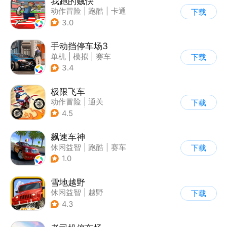
我跑的贼快
动作冒险
|
跑酷
|
卡通
下载
3.0
手动挡停车场3
单机
|
模拟
|
赛车
下载
|
开放世界
3.4
极限飞车
动作冒险
|
通关
下载
|
摩托车
|
横版过关
4.5
飙速车神
休闲益智
|
跑酷
|
赛车
下载
|
漂移
1.0
雪地越野
休闲益智
|
越野
下载
|
横版过关
4.3