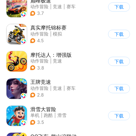
巅峰极速
动作冒险
|
竞速
|
赛车
下载
|
漂移
3.7
真实摩托锦标赛
动作冒险
|
模拟
下载
|
摩托车
|
写实
4.5
摩托达人：增强版
动作冒险
|
竞速
下载
|
摩托车
|
卡通
3.8
王牌竞速
动作冒险
|
竞速
|
赛车
下载
|
漂移
2.8
滑雪大冒险
单机
|
跑酷
|
滑雪
下载
|
游道易
3.5