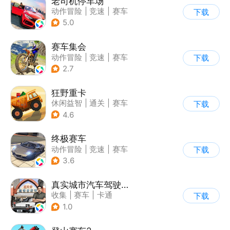
老司机停车场
动作冒险
|
竞速
|
赛车
下载
|
写实
5.0
赛车集会
动作冒险
|
竞速
|
赛车
下载
|
写实
2.7
狂野重卡
休闲益智
|
通关
|
赛车
下载
4.6
终极赛车
动作冒险
|
竞速
|
赛车
下载
3.6
真实城市汽车驾驶3D
收集
|
赛车
|
卡通
下载
|
模拟
1.0