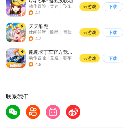
QQ飞车-熊出没联动
动作冒险
|
竞速
|
飞车
云游戏
下载
|
漂移
4.1
天天酷跑
休闲益智
|
跑酷
|
冒险
云游戏
下载
|
萌系
4.7
跑跑卡丁车官方竞速版
动作冒险
|
竞速
|
赛车
云游戏
下载
|
跑跑卡丁车
4.8
联系我们