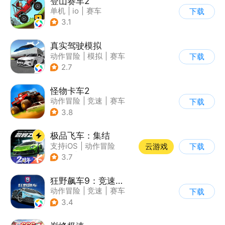
登山赛车2
单机
|
io
|
赛车
下载
|
欧美风
3.1
真实驾驶模拟
动作冒险
|
模拟
|
赛车
下载
|
漂移
2.7
怪物卡车2
动作冒险
|
竞速
|
赛车
下载
|
卡通
3.8
极品飞车：集结
支持iOS
|
动作冒险
云游戏
下载
|
竞速
|
赛车
3.7
狂野飙车9：竞速传奇
动作冒险
|
竞速
|
赛车
下载
|
狂野飙车
3.4