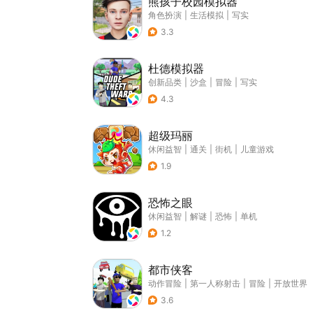
熊孩子校园模拟器
角色扮演
|
生活模拟
|
写实
3.3
杜德模拟器
创新品类
|
沙盒
|
冒险
|
写实
4.3
超级玛丽
休闲益智
|
通关
|
街机
|
儿童游戏
1.9
恐怖之眼
休闲益智
|
解谜
|
恐怖
|
单机
1.2
都市侠客
动作冒险
|
第一人称射击
|
冒险
|
开放世界
3.6