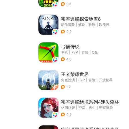
2.3
密室逃脱探索地库6
动作冒险
|
解谜
|
推理
|
欧美风
4.9
弓箭传说
单机
|
PvP
|
冒险
|
Q版
4.0
王者荣耀世界
角色扮演
|
PvP
|
冒险
|
开放世界
1.7
密室逃脱绝境系列4迷失森林
休闲益智
|
密室
|
逃生
|
密室逃脱
4.9