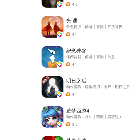
4.8
光·遇
角色扮演
|
解谜
|
冒险
|
开放世界
4.1
纪念碑谷
休闲益智
|
解谜
|
冒险
|
治愈
4.1
明日之后
动作冒险
|
建造模拟
|
丧尸
|
明日之后
4.1
造梦西游4
动作冒险
|
格斗
|
西游
|
横版过关
3.5