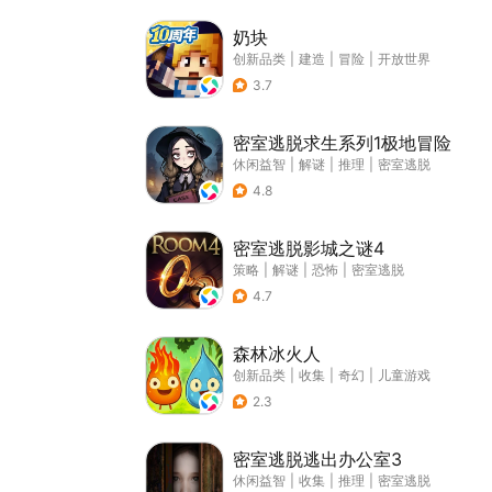
奶块
创新品类
|
建造
|
冒险
|
开放世界
3.7
密室逃脱求生系列1极地冒险
休闲益智
|
解谜
|
推理
|
密室逃脱
4.8
密室逃脱影城之谜4
策略
|
解谜
|
恐怖
|
密室逃脱
4.7
森林冰火人
创新品类
|
收集
|
奇幻
|
儿童游戏
2.3
密室逃脱逃出办公室3
休闲益智
|
收集
|
推理
|
密室逃脱