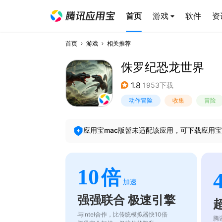
首页
游戏
软件
资
首页
游戏
相关推荐
侏罗纪恐龙世界
1.8
1953下载
动作冒险
收集
冒险
应用宝mac版暂未适配该应用，可下载应用宝
10
倍
加速
强强联合 极速引擎
与intel合作，比传统模拟器快10倍
腾