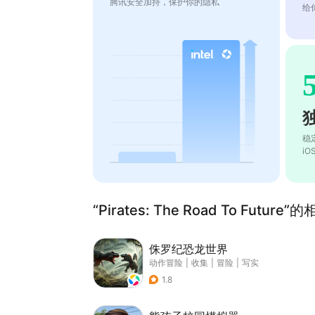
腾讯安全加持，保护你的隐私
给
稳
i
“Pirates: The Road To Future
侏罗纪恐龙世界
动作冒险
|
收集
|
冒险
|
写实
1.8