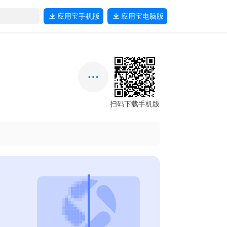
应用宝
手机版
应用宝
电脑版
扫码下载手机版