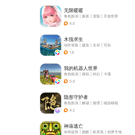
无限暖暖
角色扮演
|
换装
|
冒险
|
开放世界
4.0
木筏求生
动作冒险
|
建造
|
生存
|
写实
1.9
我的机器人世界
角色扮演
|
模拟
|
科幻
|
卡通
0.0
隐形守护者
角色扮演
|
解谜
|
推理
|
端游移植
4.2
神庙逃亡
休闲益智
|
跑酷
|
欧美风
|
创梦天地