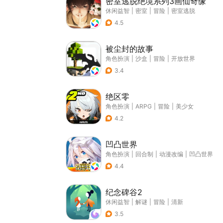
密室逃脱绝境系列3画仙奇缘
休闲益智
|
密室
|
冒险
|
密室逃脱
4.5
被尘封的故事
角色扮演
|
沙盒
|
冒险
|
开放世界
3.4
绝区零
角色扮演
|
ARPG
|
冒险
|
美少女
4.2
凹凸世界
角色扮演
|
回合制
|
动漫改编
|
凹凸世界
4.4
纪念碑谷2
休闲益智
|
解谜
|
冒险
|
清新
3.5