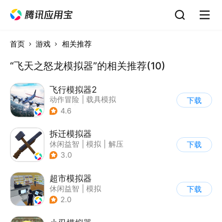
首页
游戏
相关推荐
“飞天之怒龙模拟器”的相关推荐(10)
飞行模拟器2
动作冒险
|
载具模拟
下载
|
飞机
|
写实
4.6
拆迁模拟器
休闲益智
|
模拟
|
解压
下载
|
卡通
3.0
超市模拟器
休闲益智
|
模拟
下载
|
文字游戏
|
经营
2.0