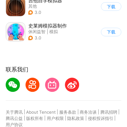
吉他自学模拟器
其他
下载
3.0
史莱姆模拟器制作
休闲益智
|
模拟
下载
|
史莱姆
|
卡通
3.0
联系我们
|
|
|
|
|
关于腾讯
About Tencent
服务条款
商务洽谈
腾讯招聘
|
|
|
|
|
腾讯公益
版权所有
用户权限
隐私政策
侵权投诉指引
用户协议