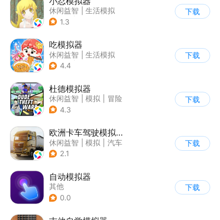
小忍模拟器
休闲益智
|
生活模拟
下载
|
恋爱
|
女性向
1.3
吃模拟器
休闲益智
|
生活模拟
下载
|
美食
|
卡通
4.4
杜德模拟器
休闲益智
|
模拟
|
冒险
下载
|
写实
4.3
欧洲卡车驾驶模拟器3
休闲益智
|
模拟
|
汽车
下载
|
写实
2.1
自动模拟器
其他
下载
0.0