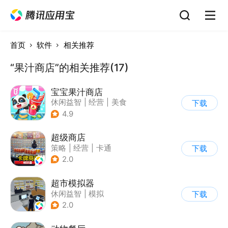
首页
软件
相关推荐
“果汁商店”的相关推荐(17)
宝宝果汁商店
休闲益智
|
经营
|
美食
下载
|
宝宝巴士
4.9
超级商店
策略
|
经营
|
卡通
下载
|
休闲益智
2.0
超市模拟器
休闲益智
|
模拟
下载
|
文字游戏
|
经营
2.0