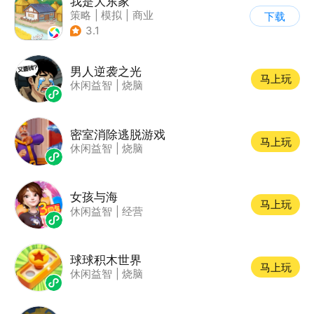
我是大东家
策略
|
模拟
|
商业
下载
|
卡通
3.1
男人逆袭之光
马上玩
休闲益智
|
烧脑
密室消除逃脱游戏
马上玩
休闲益智
|
烧脑
女孩与海
马上玩
休闲益智
|
经营
球球积木世界
马上玩
休闲益智
|
烧脑