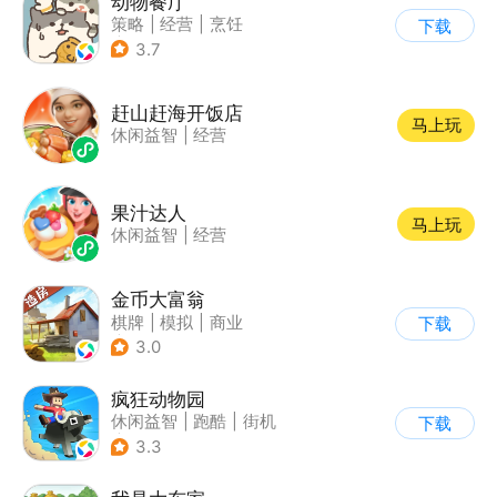
动物餐厅
策略
|
经营
|
烹饪
下载
|
宠物
3.7
赶山赶海开饭店
马上玩
休闲益智
|
经营
果汁达人
马上玩
休闲益智
|
经营
金币大富翁
棋牌
|
模拟
|
商业
下载
|
脑洞
3.0
疯狂动物园
休闲益智
|
跑酷
|
街机
下载
|
像素风
3.3