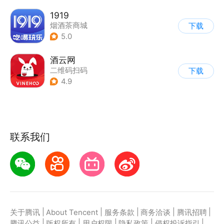
1919
烟酒茶商城
下载
5.0
酒云网
二维码扫码
下载
|
烟酒茶商城
4.9
|
兴趣社区
联系我们
|
|
|
|
|
关于腾讯
About Tencent
服务条款
商务洽谈
腾讯招聘
|
|
|
|
|
腾讯公益
版权所有
用户权限
隐私政策
侵权投诉指引