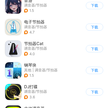
音游
调音器/节拍器
下载
1.5
电子节拍器
调音器/节拍器
下载
4.7
节拍器Cat
调音器/节拍器
下载
4.0
钢琴块
其他
|
调音器/节拍器
下载
1.5
DJ打碟
调音器/节拍器
下载
|
西洋乐器
3.6