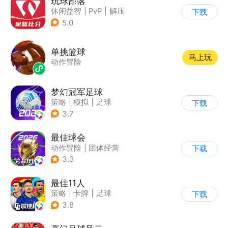
玩球部落
休闲益智
|
PvP
|
解压
下载
|
写实
5.0
单挑篮球
马上玩
动作冒险
梦幻冠军足球
策略
|
模拟
|
足球
下载
|
写实
3.7
最佳球会
动作冒险
|
团体经营
下载
|
足球
|
匹配对战
3.3
最佳11人
策略
|
卡牌
|
足球
下载
|
战术竞技
3.8