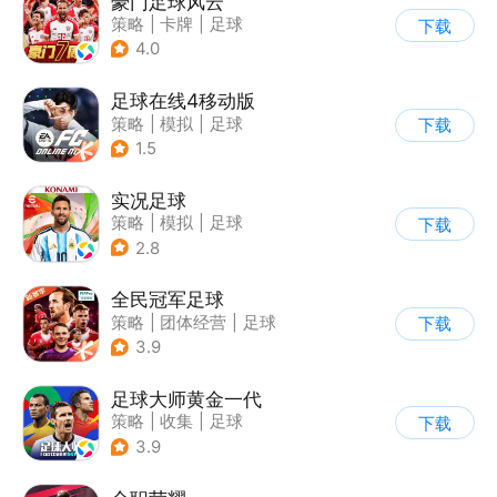
豪门足球风云
策略
|
卡牌
|
足球
下载
|
写实
4.0
足球在线4移动版
策略
|
模拟
|
足球
下载
|
匹配对战
1.5
实况足球
策略
|
模拟
|
足球
下载
|
实况足球
2.8
全民冠军足球
策略
|
团体经营
|
足球
下载
|
足球经理
3.9
足球大师黄金一代
策略
|
收集
|
足球
下载
|
写实
3.9