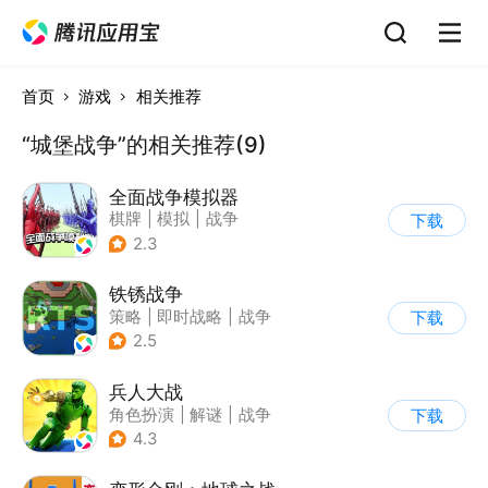
首页
游戏
相关推荐
“城堡战争”的相关推荐(9)
全面战争模拟器
棋牌
|
模拟
|
战争
下载
|
像素风
2.3
铁锈战争
策略
|
即时战略
|
战争
下载
|
像素风
2.5
兵人大战
角色扮演
|
解谜
|
战争
下载
|
文字游戏
4.3