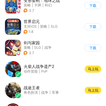
变形金刚：地球之战
策略
|
卡牌
|
科幻
下载
|
变形金刚
3.7
世界启元
支持iOS
|
策略
|
SLG
下载
|
战争
1.8
剑与家园
策略
|
SLG
|
战争
下载
|
欧美风
3.7
火柴人战争遗产2
马上玩
动作冒险
|
PvP
战途王者
马上玩
角色扮演
|
战争
|
军事